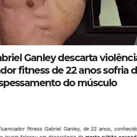
briel Ganley descarta violênci
dor fitness de 22 anos sofria 
espessamento do músculo
influenciador fitness Gabriel Ganley, de 22 anos, conheci
 o jovem faleceu em decorrência de
morte súbita causad