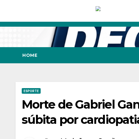
Skip
to
content
HOME
ESPORTE
Morte de Gabriel Ga
súbita por cardiopati