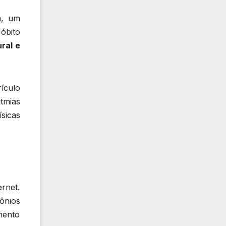
a, um
óbito
ral e
ículo
tmias
sicas
rnet.
ônios
mento