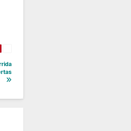
rrida
ertas