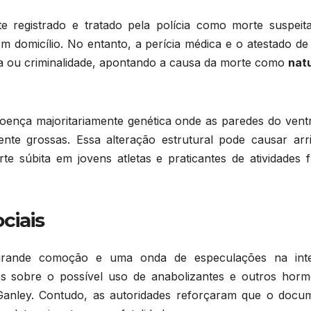
te registrado e tratado pela polícia como morte suspeit
 domicílio. No entanto, a perícia médica e o atestado de 
ncia ou criminalidade, apontando a causa da morte como
natu
ença majoritariamente genética onde as paredes do ventr
te grossas. Essa alteração estrutural pode causar arri
e súbita em jovens atletas e praticantes de atividades fí
ciais
grande comoção e uma onda de especulações na inte
es sobre o possível uso de anabolizantes e outros horm
 de Ganley. Contudo, as autoridades reforçaram que o docu