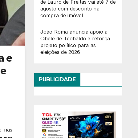
de Lauro de Freitas vai até 7 de
agosto com desconto na
compra de imóvel
João Roma anuncia apoio a
Cibele de Teobaldo e reforça
projeto político para as
eleições de 2026
a e
de
PUBLICIDADE
do nas
a por