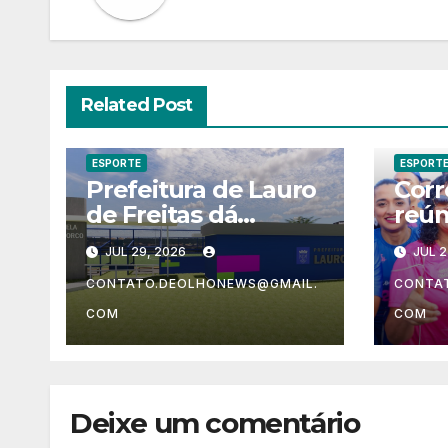
Related Post
ESPORTE
ESPORT
Prefeitura de Lauro
Corr
de Freitas dá
reún
Ordem de Serviço
part
JUL 29, 2026
JUL 2
para transformar
Sant
Arena Pela Porco,
arre
CONTATO.DEOLHONEWS@GMAIL.
CONTA
em Vida Nova
tone
COM
COM
alim
Deixe um comentário