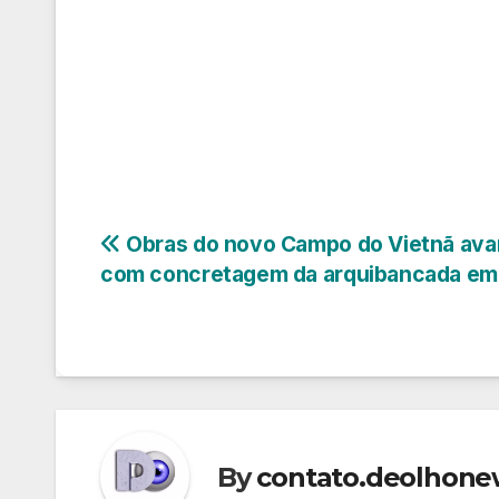
Navegação
Obras do novo Campo do Vietnã av
com concretagem da arquibancada em 
de
Post
By
contato.deolhon