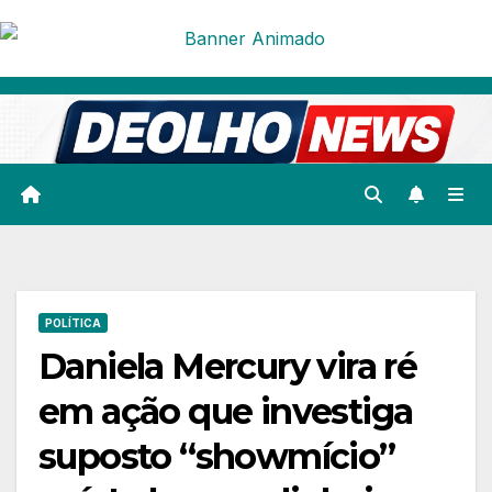
Skip
to
content
POLÍTICA
Daniela Mercury vira ré
em ação que investiga
suposto “showmício”