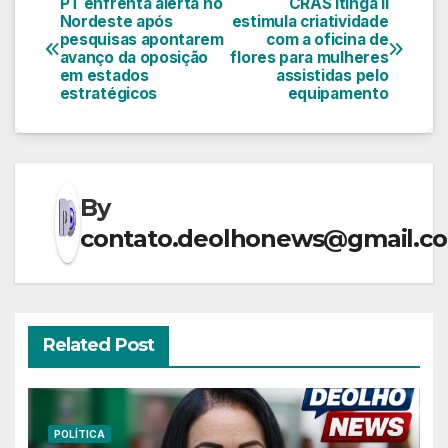
PT enfrenta alerta no
CRAS Itinga II
Navegação
Nordeste após
estimula criatividade
pesquisas apontarem
com a oficina de
de
avanço da oposição
flores para mulheres
em estados
assistidas pelo
Post
estratégicos
equipamento
By
contato.deolhonews@gmail.c
Related Post
POLÍTICA