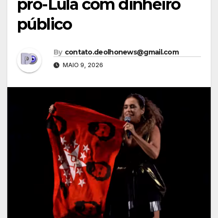
pró-Lula com dinheiro
público
By
contato.deolhonews@gmail.com
MAIO 9, 2026