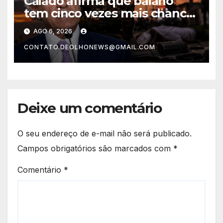
Caiado afirma que baiano
tem cinco vezes mais chances
de ser assassinado do que
AGO 6, 2026
um morador da Ucrânia
CONTATO.DEOLHONEWS@GMAIL.COM
Deixe um comentário
O seu endereço de e-mail não será publicado.
Campos obrigatórios são marcados com
*
Comentário
*