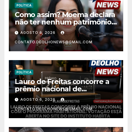
POLÍTICA
Como assim? Moema declara
não ter nenhum patrimônio
após 30 anos na vida pública?
AGOSTO 6, 2026
CONTATO.DEOLHONEWS@GMAIL.COM
POLÍTICA
Lauro de Freitas concorre a
prêmio nacional de
habitação com o projeto “Tá
AGOSTO 6, 2026
Rebocado”; votação está
CONTATO.DEOLHONEWS@GMAIL.COM
aberta