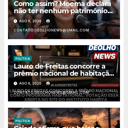
Como assim? Moema declara
não ter nenhum patrimônio
após 30 anos na vida pública?
AGO 6, 2026
CONTATO.DEOLHONEWS@GMAIL.COM
POLÍTICA
Lauro de Freitas concorre a
prêmio nacional de habitação
com o projeto “Tá Rebocado”;
AGO 6, 2026
votação está aberta
CONTATO.DEOLHONEWS@GMAIL.COM
POLÍTICA