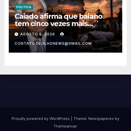
POLÍTICA
Caiado afirma que baiano
tem cinco vezes mais
chances de ser assassinado
AGOSTO 6, 2026
do que um morador da
CONTATO.DEOLHONEWS@GMAIL.COM
Ucrânia
Proudly powered by WordPress
|
Theme: Newspaperex by
Themeansar
.