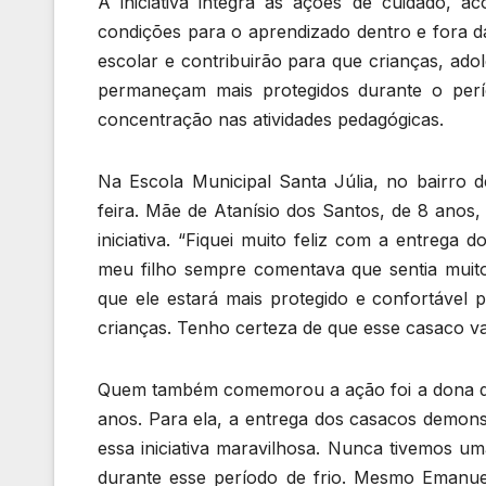
A iniciativa integra as ações de cuidado, a
condições para o aprendizado dentro e fora 
escolar e contribuirão para que crianças, ad
permaneçam mais protegidos durante o perí
concentração nas atividades pedagógicas.
Na Escola Municipal Santa Júlia, no bairro d
feira. Mãe de Atanísio dos Santos, de 8 anos
iniciativa. “Fiquei muito feliz com a entreg
meu filho sempre comentava que sentia muito 
que ele estará mais protegido e confortável 
crianças. Tenho certeza de que esse casaco vai
Quem também comemorou a ação foi a dona de
anos. Para ela, a entrega dos casacos demons
essa iniciativa maravilhosa. Nunca tivemos u
durante esse período de frio. Mesmo Emanu