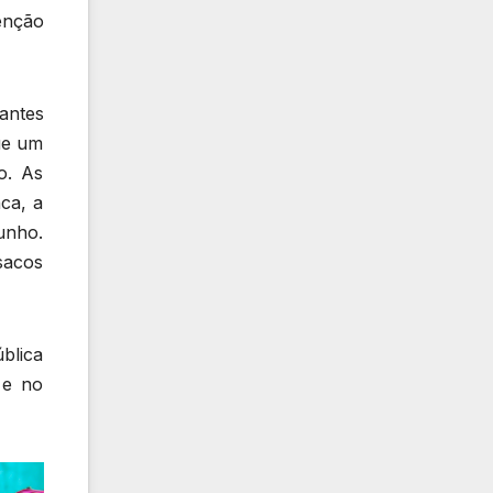
enção
antes
ue um
o. As
ca, a
unho.
sacos
blica
 e no