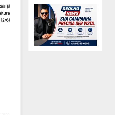
as já
itura
(12/6)