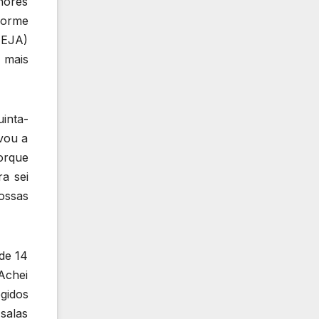
hores
forme
(EJA)
 mais
inta-
vou a
orque
a sei
ossas
de 14
Achei
gidos
salas