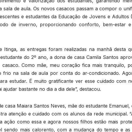
colhimento e valorização dos estudantes, garantindo mel
da sala de aula. Os novos casacos passam a compor o uni
olescentes e estudantes da Educação de Jovens e Adultos 
odo de inverno, proporcionando conforto, bem-estar e
e Itinga, as entregas foram realizadas na manhã desta qu
, estudante do 2º ano, a dona de casa Camila Santos apro
a do casaco. Como mãe, meu coração fica mais tranquilo, p
frio na sala de aula por conta do ar-condicionado. Agor
para estudar. É muito gratificante ver esse cuidado com n
 ajudar bastante no dia a dia dele”, destacou.
 casa Maiara Santos Neves, mãe do estudante Emanuel, 
tra atenção e cuidado com os alunos da rede municipal. “
ma ação como essa e agora nossos filhos estão mais prote
el sendo mais calorento, com a mudança do tempo e as 