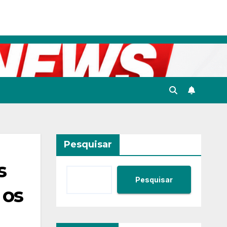
Pesquisar
s
Pesquisar
 os