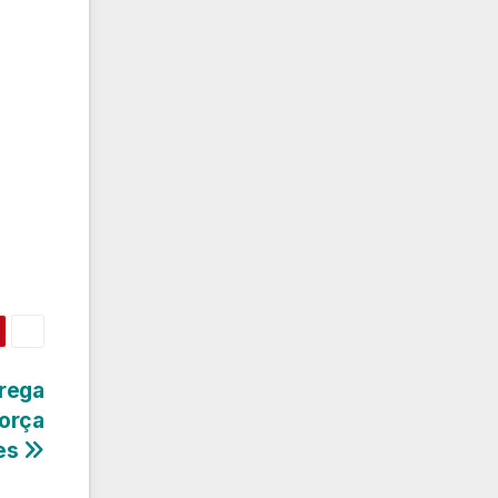
trega
força
tes