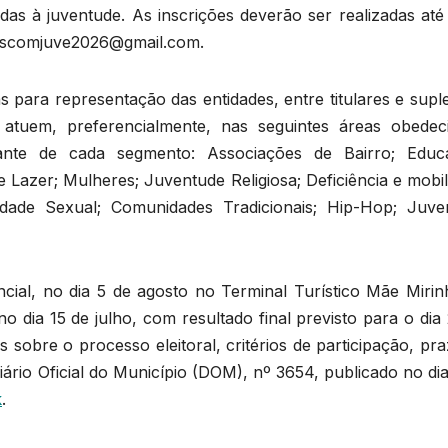
das à juventude. As inscrições deverão ser realizadas até
coescomjuve2026@gmail.com.
 para representação das entidades, entre titulares e supl
 atuem, preferencialmente, nas seguintes áreas obedec
ante de cada segmento: Associações de Bairro; Educ
e Lazer; Mulheres; Juventude Religiosa; Deficiência e mobi
sidade Sexual; Comunidades Tradicionais; Hip-Hop; Juve
ncial, no dia 5 de agosto no Terminal Turístico Mãe Mirin
no dia 15 de julho, com resultado final previsto para o dia
sobre o processo eleitoral, critérios de participação, pr
ário Oficial do Município (DOM), nº 3654, publicado no di
k
.