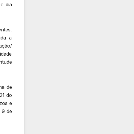
 o dia
entes,
ida a
ação/
lidade
ntude
ha de
 21 do
azos e
a 9 de