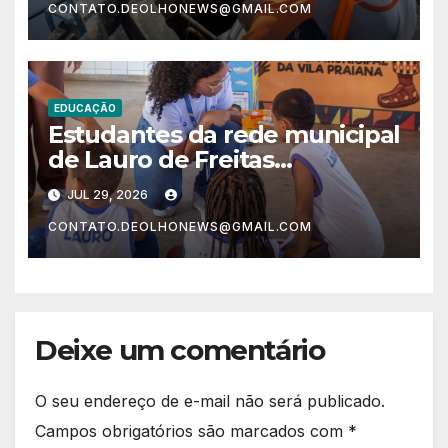
CONTATO.DEOLHONEWS@GMAIL.COM
EDUCAÇÃO
Estudantes da rede municipal
de Lauro de Freitas
aprendem a interpretar
JUL 29, 2026
rótulos e fazer escolhas mais
CONTATO.DEOLHONEWS@GMAIL.COM
saudáveis
Deixe um comentário
O seu endereço de e-mail não será publicado.
Campos obrigatórios são marcados com
*