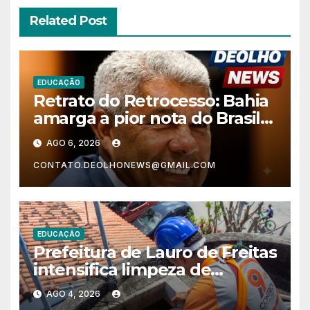
Related Post
EDUCAÇÃO
Retrato do Retrocesso: Bahia
amarga a pior nota do Brasil
nos anos finais do Ensino
AGO 6, 2026
Fundamental e a menor do
CONTATO.DEOLHONEWS@GMAIL.COM
Nordeste no Ensino Médio
EDUCAÇÃO
Prefeitura de Lauro de Freitas
intensifica limpeza de
reservatórios de água nas
AGO 4, 2026
escolas municipais