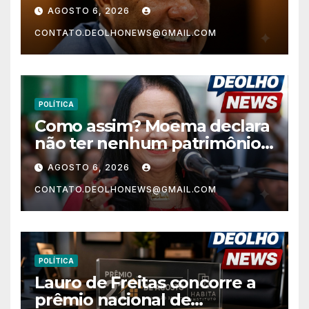
nos anos finais do Ensino
AGOSTO 6, 2026
Fundamental e a menor do
CONTATO.DEOLHONEWS@GMAIL.COM
Nordeste no Ensino Médio
POLÍTICA
Como assim? Moema declara
não ter nenhum patrimônio
após 30 anos na vida pública?
AGOSTO 6, 2026
CONTATO.DEOLHONEWS@GMAIL.COM
POLÍTICA
Lauro de Freitas concorre a
prêmio nacional de