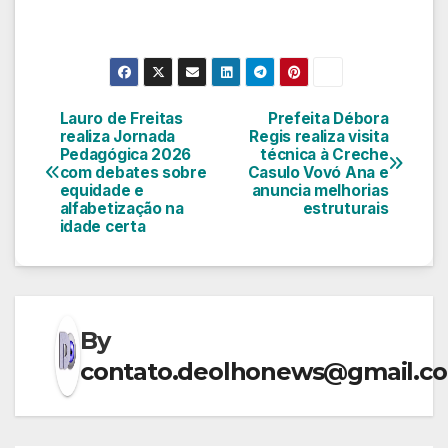
Lauro de Freitas
Prefeita Débora
Navegação
realiza Jornada
Regis realiza visita
Pedagógica 2026
técnica à Creche
de
com debates sobre
Casulo Vovó Ana e
equidade e
anuncia melhorias
Post
alfabetização na
estruturais
idade certa
By
contato.deolhonews@gmail.c