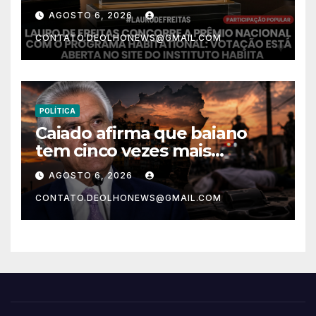
habitação com o projeto “Tá
AGOSTO 6, 2026
Rebocado”; votação está
CONTATO.DEOLHONEWS@GMAIL.COM
aberta
POLÍTICA
Caiado afirma que baiano
tem cinco vezes mais
chances de ser assassinado
AGOSTO 6, 2026
do que um morador da
CONTATO.DEOLHONEWS@GMAIL.COM
Ucrânia