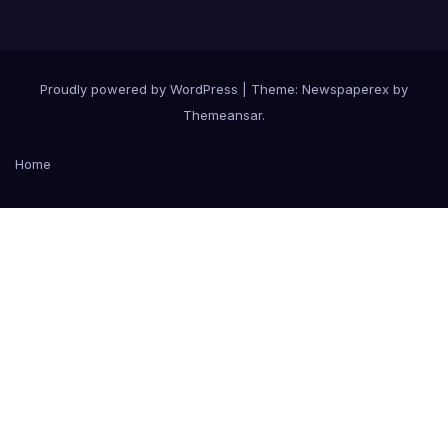
Proudly powered by WordPress
|
Theme: Newspaperex by
Themeansar
.
Home