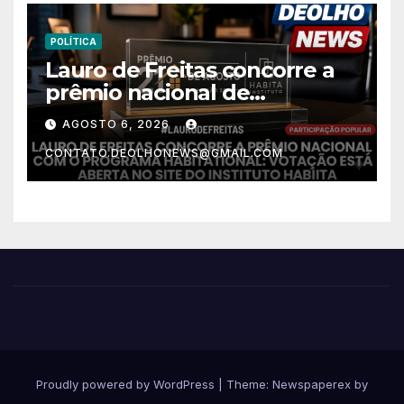
POLÍTICA
Lauro de Freitas concorre a
prêmio nacional de
habitação com o projeto “Tá
AGOSTO 6, 2026
Rebocado”; votação está
CONTATO.DEOLHONEWS@GMAIL.COM
aberta
Proudly powered by WordPress
|
Theme: Newspaperex by