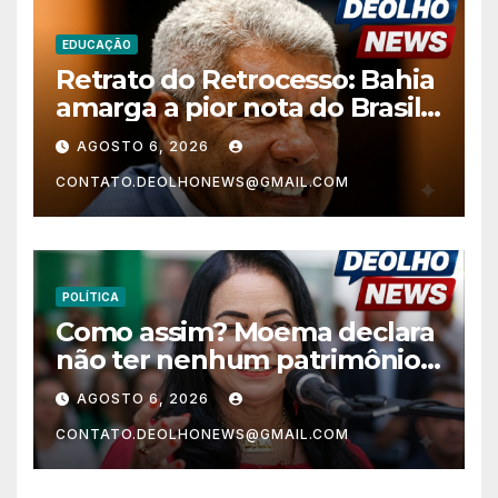
EDUCAÇÃO
Retrato do Retrocesso: Bahia
amarga a pior nota do Brasil
nos anos finais do Ensino
AGOSTO 6, 2026
Fundamental e a menor do
CONTATO.DEOLHONEWS@GMAIL.COM
Nordeste no Ensino Médio
POLÍTICA
Como assim? Moema declara
não ter nenhum patrimônio
após 30 anos na vida pública?
AGOSTO 6, 2026
CONTATO.DEOLHONEWS@GMAIL.COM