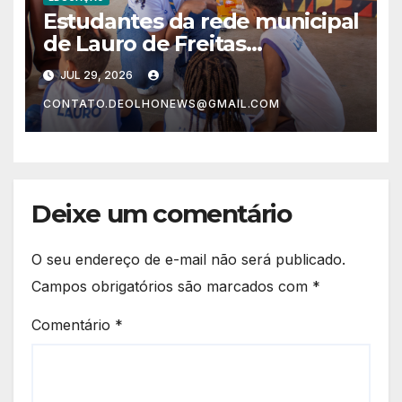
Estudantes da rede municipal
de Lauro de Freitas
aprendem a interpretar
JUL 29, 2026
rótulos e fazer escolhas mais
CONTATO.DEOLHONEWS@GMAIL.COM
saudáveis
Deixe um comentário
O seu endereço de e-mail não será publicado.
Campos obrigatórios são marcados com
*
Comentário
*