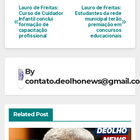
Lauro de Freitas:
Lauro de Freitas:
Navegação
Curso de Cuidador
Estudantes da rede
Infantil conclui
municipal terão
de
formação de
premiação em
capacitação
concursos
Post
profissional
educacionais
By
contato.deolhonews@gmail.c
Related Post