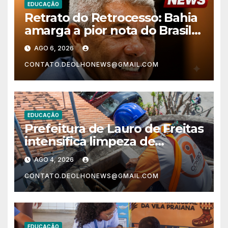
EDUCAÇÃO
Retrato do Retrocesso: Bahia
amarga a pior nota do Brasil
nos anos finais do Ensino
AGO 6, 2026
Fundamental e a menor do
CONTATO.DEOLHONEWS@GMAIL.COM
Nordeste no Ensino Médio
EDUCAÇÃO
Prefeitura de Lauro de Freitas
intensifica limpeza de
reservatórios de água nas
AGO 4, 2026
escolas municipais
CONTATO.DEOLHONEWS@GMAIL.COM
EDUCAÇÃO