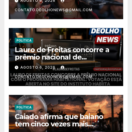
AGOSTO 6, 2026
CONTATO.DEOLHONEWS@GMAIL.COM
POLÍTICA
Lauro de Freitas concorre a
prêmio nacional de
habitação com o projeto “Tá
AGOSTO 6, 2026
Rebocado”; votação está
CONTATO.DEOLHONEWS@GMAIL.COM
aberta
POLÍTICA
Caiado afirma que baiano
tem cinco vezes mais
chances de ser assassinado