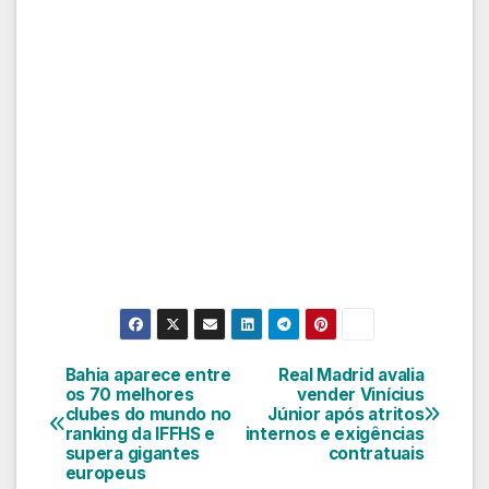
Bahia aparece entre
Real Madrid avalia
Navegação
os 70 melhores
vender Vinícius
clubes do mundo no
Júnior após atritos
de
ranking da IFFHS e
internos e exigências
supera gigantes
contratuais
Post
europeus