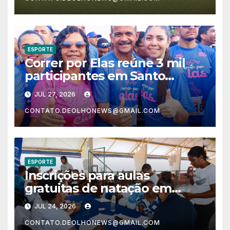
ESPORTE
Correr por Elas reúne 3 mil
participantes em Santo
Estêvão e arrecada 10
JUL 27, 2026
toneladas de alimentos
CONTATO.DEOLHONEWS@GMAIL.COM
ESPORTE
Inscrições para aulas
gratuitas de natação em
Lauro de Freitas atraem
JUL 24, 2026
grande público
CONTATO.DEOLHONEWS@GMAIL.COM