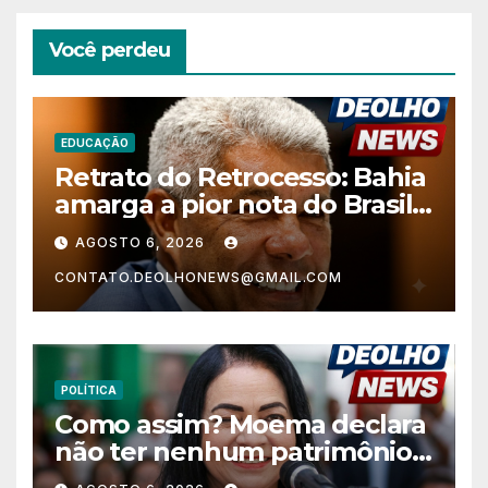
Você perdeu
EDUCAÇÃO
Retrato do Retrocesso: Bahia
amarga a pior nota do Brasil
nos anos finais do Ensino
AGOSTO 6, 2026
Fundamental e a menor do
CONTATO.DEOLHONEWS@GMAIL.COM
Nordeste no Ensino Médio
POLÍTICA
Como assim? Moema declara
não ter nenhum patrimônio
após 30 anos na vida pública?