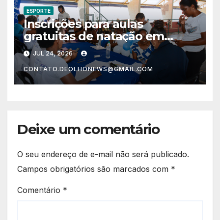
ESPORTE
Inscrições para aulas
gratuitas de natação em
Lauro de Freitas atraem
JUL 24, 2026
grande público
CONTATO.DEOLHONEWS@GMAIL.COM
Deixe um comentário
O seu endereço de e-mail não será publicado.
Campos obrigatórios são marcados com
*
Comentário
*