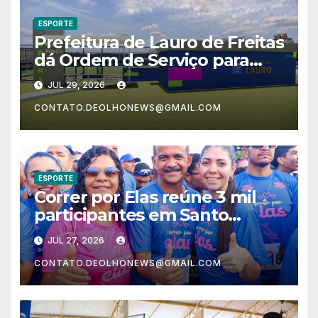
ESPORTE
Prefeitura de Lauro de Freitas
dá Ordem de Serviço para
transformar Arena Pela
JUL 29, 2026
Porco, em Vida Nova
CONTATO.DEOLHONEWS@GMAIL.COM
ESPORTE
Correr por Elas reúne 3 mil
participantes em Santo
Estêvão e arrecada 10
JUL 27, 2026
toneladas de alimentos
CONTATO.DEOLHONEWS@GMAIL.COM