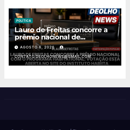
POLÍTICA
Lauro de Freitas concorre a
prêmio nacional de
habitação com o projeto “Tá
AGOSTO 6, 2026
Rebocado”; votação está
CONTATO.DEOLHONEWS@GMAIL.COM
aberta