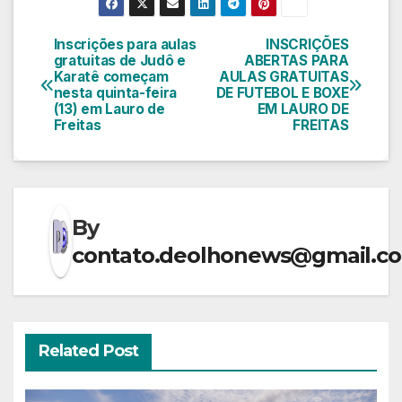
Inscrições para aulas
INSCRIÇÕES
Navegação
gratuitas de Judô e
ABERTAS PARA
Karatê começam
AULAS GRATUITAS
de
nesta quinta-feira
DE FUTEBOL E BOXE
(13) em Lauro de
EM LAURO DE
Post
Freitas
FREITAS
By
contato.deolhonews@gmail.c
Related Post