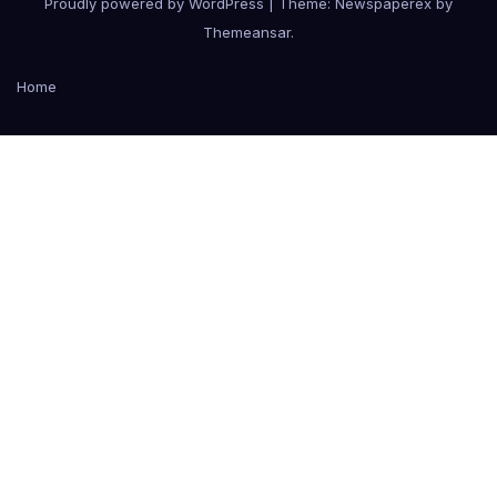
Proudly powered by WordPress
|
Theme: Newspaperex by
Themeansar
.
Home