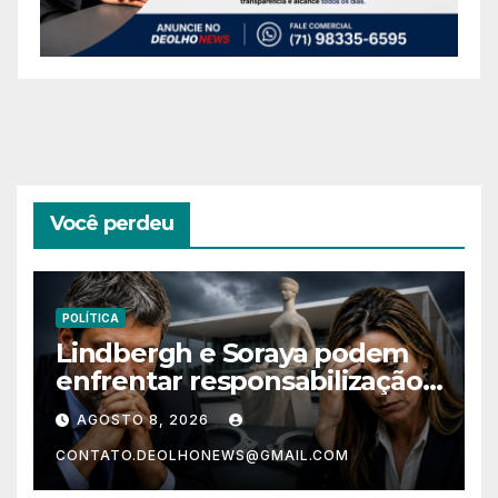
Você perdeu
POLÍTICA
Lindbergh e Soraya podem
enfrentar responsabilização
criminal após acusações
AGOSTO 8, 2026
contra Alfredo Gaspar
CONTATO.DEOLHONEWS@GMAIL.COM