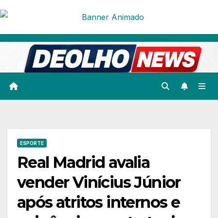
Skip
to
content
ESPORTE
Real Madrid avalia
vender Vinícius Júnior
após atritos internos e