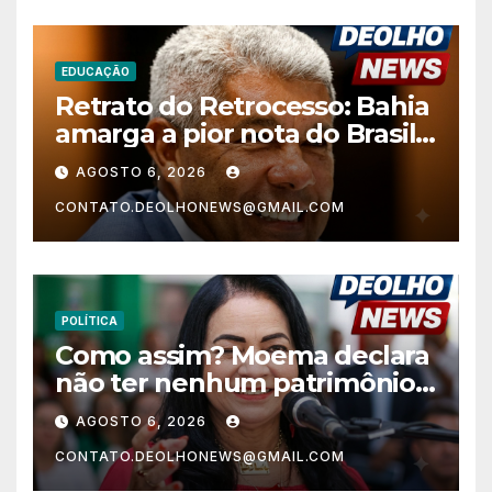
EDUCAÇÃO
Retrato do Retrocesso: Bahia
amarga a pior nota do Brasil
nos anos finais do Ensino
AGOSTO 6, 2026
Fundamental e a menor do
CONTATO.DEOLHONEWS@GMAIL.COM
Nordeste no Ensino Médio
POLÍTICA
Como assim? Moema declara
não ter nenhum patrimônio
após 30 anos na vida pública?
AGOSTO 6, 2026
CONTATO.DEOLHONEWS@GMAIL.COM