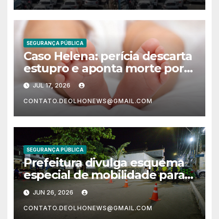
SEGURANÇA PÚBLICA
Caso Helena: perícia descarta
estupro e aponta morte por
asfixia; investigação continua
JUL 17, 2026
CONTATO.DEOLHONEWS@GMAIL.COM
SEGURANÇA PÚBLICA
Prefeitura divulga esquema
especial de mobilidade para o
Pedrão de Lauro 2026
JUN 26, 2026
CONTATO.DEOLHONEWS@GMAIL.COM