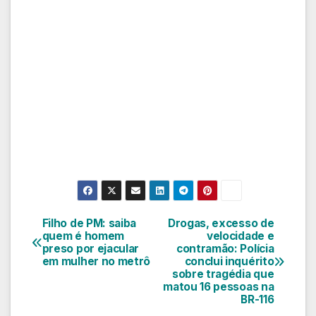
Filho de PM: saiba
Drogas, excesso de
Navegação
quem é homem
velocidade e
preso por ejacular
contramão: Polícia
de
em mulher no metrô
conclui inquérito
sobre tragédia que
Post
matou 16 pessoas na
BR-116