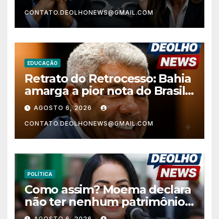
contra Alfredo Gaspar
CONTATO.DEOLHONEWS@GMAIL.COM
EDUCAÇÃO
Retrato do Retrocesso: Bahia
amarga a pior nota do Brasil
nos anos finais do Ensino
AGOSTO 6, 2026
Fundamental e a menor do
CONTATO.DEOLHONEWS@GMAIL.COM
Nordeste no Ensino Médio
POLÍTICA
Como assim? Moema declara
não ter nenhum patrimônio
após 30 anos na vida pública?
AGOSTO 6, 2026