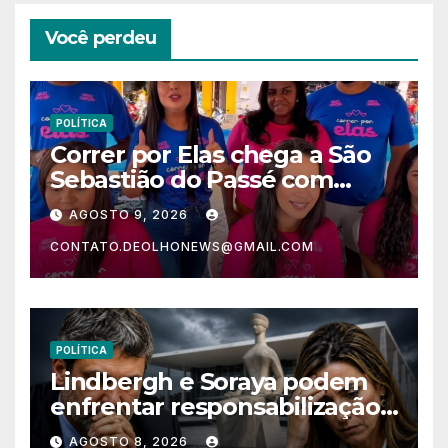
Você perdeu
POLÍTICA
Correr por Elas chega a São
Sebastião do Passé com
recorde de público e impacto
AGOSTO 9, 2026
no comércio
CONTATO.DEOLHONEWS@GMAIL.COM
POLÍTICA
Lindbergh e Soraya podem
enfrentar responsabilização
criminal após acusações
AGOSTO 8, 2026