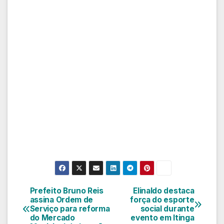
Prefeito Bruno Reis
Elinaldo destaca
Navegação
assina Ordem de
força do esporte
Serviço para reforma
social durante
de
do Mercado
evento em Itinga