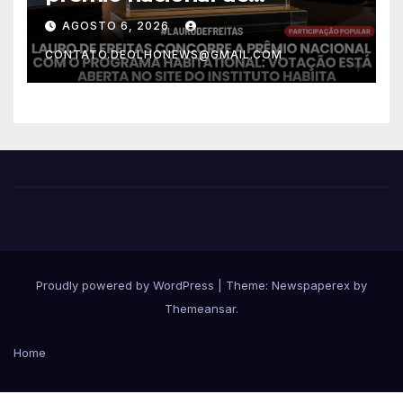
habitação com o projeto “Tá
AGOSTO 6, 2026
Rebocado”; votação está
CONTATO.DEOLHONEWS@GMAIL.COM
aberta
Proudly powered by WordPress
|
Theme: Newspaperex by
Themeansar
.
Home