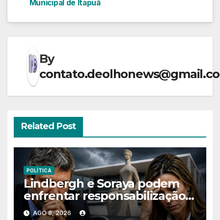
Municipal de Itapuã
Post
By
contato.deolhonews@gmail.c
Related Post
POLÍTICA
Lindbergh e Soraya podem
enfrentar responsabilização
criminal após acusações
AGO 8, 2026