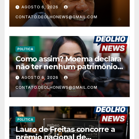
nos anos finais do Ensino
AGOSTO 6, 2026
Fundamental e a menor do
CONTATO.DEOLHONEWS@GMAIL.COM
Nordeste no Ensino Médio
POLÍTICA
Como assim? Moema declara
não ter nenhum patrimônio
após 30 anos na vida pública?
AGOSTO 6, 2026
CONTATO.DEOLHONEWS@GMAIL.COM
POLÍTICA
Lauro de Freitas concorre a
prêmio nacional de