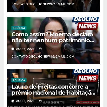
contra Alfredo Gaspar
CONTATO.DEOLHONEWS@GMAIL.COM
POLÍTICA
Como assim? Moema declara
não ter nenhum patrimônio
após 30 anos na vida pública?
AGO 6, 2026
CONTATO.DEOLHONEWS@GMAIL.COM
POLÍTICA
Lauro de Freitas concorre a
prêmio nacional de habitação
com o projeto “Tá Rebocado”;
AGO 6, 2026
votação está aberta