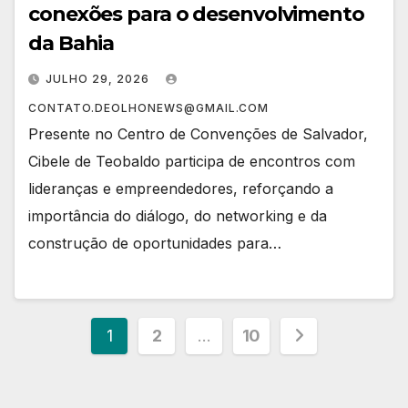
conexões para o desenvolvimento
da Bahia
JULHO 29, 2026
CONTATO.DEOLHONEWS@GMAIL.COM
Presente no Centro de Convenções de Salvador,
Cibele de Teobaldo participa de encontros com
lideranças e empreendedores, reforçando a
importância do diálogo, do networking e da
construção de oportunidades para…
Paginação
1
2
…
10
de