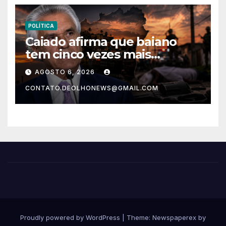
POLÍTICA
Caiado afirma que baiano
tem cinco vezes mais
chances de ser assassinado
AGOSTO 6, 2026
do que um morador da
CONTATO.DEOLHONEWS@GMAIL.COM
Ucrânia
Proudly powered by WordPress
|
Theme: Newspaperex by