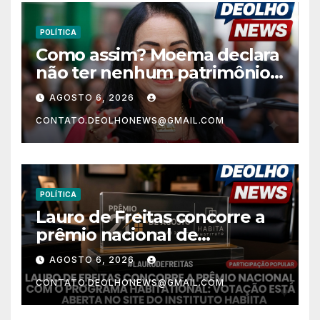
POLÍTICA
Como assim? Moema declara
não ter nenhum patrimônio
após 30 anos na vida pública?
AGOSTO 6, 2026
CONTATO.DEOLHONEWS@GMAIL.COM
POLÍTICA
Lauro de Freitas concorre a
prêmio nacional de
habitação com o projeto “Tá
AGOSTO 6, 2026
Rebocado”; votação está
CONTATO.DEOLHONEWS@GMAIL.COM
aberta