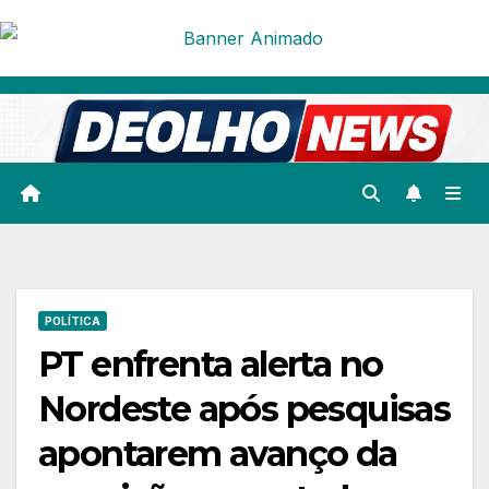
Skip
to
content
POLÍTICA
PT enfrenta alerta no
Nordeste após pesquisas
apontarem avanço da