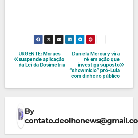
URGENTE: Moraes
Daniela Mercury vira
Navegação
suspende aplicação
ré em ação que
da Lei da Dosimetria
investiga suposto
de
“showmício” pró-Lula
com dinheiro público
Post
By
contato.deolhonews@gmail.c