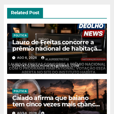
Related Post
POLÍTICA
Lauro de Freitas concorre a
prêmio nacional de habitação
com o projeto “Tá Rebocado”;
AGO 6, 2026
votação está aberta
CONTATO.DEOLHONEWS@GMAIL.COM
POLÍTICA
Caiado afirma que baiano
tem cinco vezes mais chances
de ser assassinado do que
AGO 6, 2026