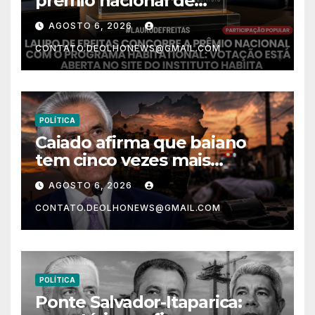
prêmio nacional de
habitação com o projeto “Tá
AGOSTO 6, 2026
Rebocado”; votação está
CONTATO.DEOLHONEWS@GMAIL.COM
aberta
POLÍTICA
Caiado afirma que baiano
tem cinco vezes mais
chances de ser assassinado
AGOSTO 6, 2026
do que um morador da
CONTATO.DEOLHONEWS@GMAIL.COM
Ucrânia
POLÍTICA
Ponte Salvador-Itaparica: