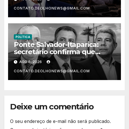
um morador da Ucrânia
CONTATO.DEOLHONEWS@GMAIL.COM
POLÍTICA
Ponte Salvador-Itaparica:
secretário confirma que
intervenções em Salvador só
AGO 6, 2026
começam em 2028
CONTATO.DEOLHONEWS@GMAIL.COM
Deixe um comentário
O seu endereço de e-mail não será publicado.