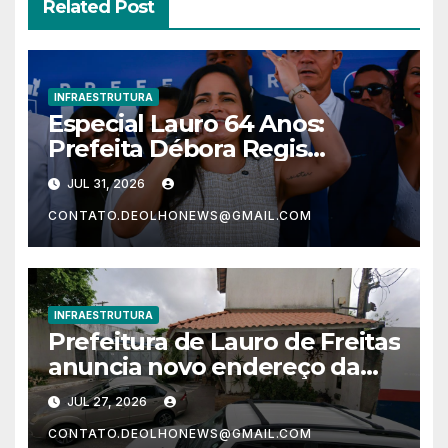
Related Post
INFRAESTRUTURA
Especial Lauro 64 Anos:
Prefeita Débora Regis
inaugura praça João Isidório
JUL 31, 2026
em celebração ao aniversário
CONTATO.DEOLHONEWS@GMAIL.COM
da cidade
INFRAESTRUTURA
Prefeitura de Lauro de Freitas
anuncia novo endereço da
Sedur
JUL 27, 2026
CONTATO.DEOLHONEWS@GMAIL.COM