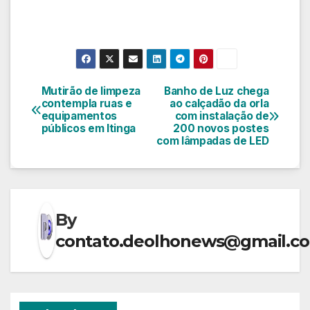
Mutirão de limpeza
Banho de Luz chega
Navegação
contempla ruas e
ao calçadão da orla
equipamentos
com instalação de
de
públicos em Itinga
200 novos postes
com lâmpadas de LED
Post
By
contato.deolhonews@gmail.c