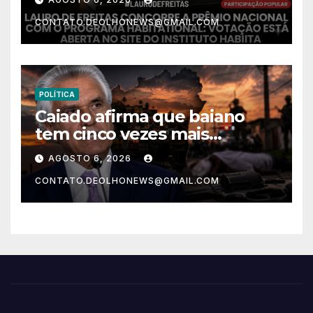
Rebocado”; votação está
CONTATO.DEOLHONEWS@GMAIL.COM
aberta
POLÍTICA
Caiado afirma que baiano
tem cinco vezes mais
chances de ser assassinado
AGOSTO 6, 2026
do que um morador da
CONTATO.DEOLHONEWS@GMAIL.COM
Ucrânia