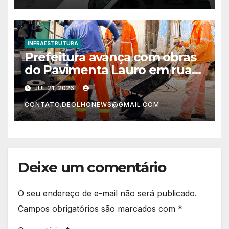
INFRAESTRUTURA
Prefeitura avança com obras
do Pavimenta Lauro em ruas
de Itinga
JUL 21, 2026
CONTATO.DEOLHONEWS@GMAIL.COM
Deixe um comentário
O seu endereço de e-mail não será publicado.
Campos obrigatórios são marcados com
*