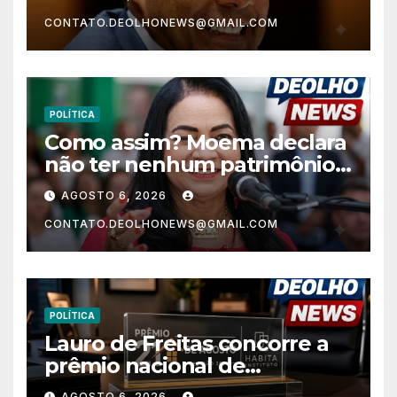
Fundamental e a menor do
CONTATO.DEOLHONEWS@GMAIL.COM
Nordeste no Ensino Médio
POLÍTICA
Como assim? Moema declara
não ter nenhum patrimônio
após 30 anos na vida pública?
AGOSTO 6, 2026
CONTATO.DEOLHONEWS@GMAIL.COM
POLÍTICA
Lauro de Freitas concorre a
prêmio nacional de
habitação com o projeto “Tá
AGOSTO 6, 2026