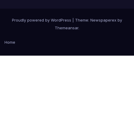
Proudly powered by WordPress
|
Theme: Newspaperex by
Themeansar
.
Home