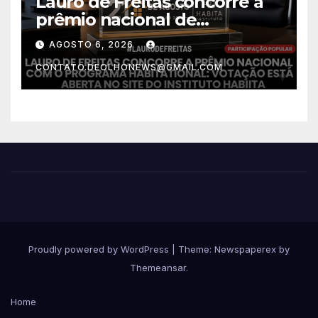
Lauro de Freitas concorre a
prêmio nacional de
habitação com o projeto “Tá
AGOSTO 6, 2026
Rebocado”; votação está
CONTATO.DEOLHONEWS@GMAIL.COM
aberta
Proudly powered by WordPress
|
Theme: Newspaperex by
Themeansar
.
Home