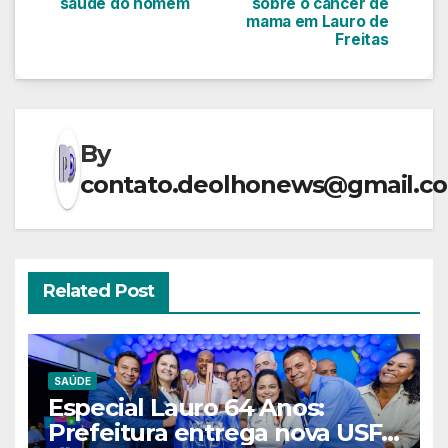
saúde do homem
sobre o câncer de
Post
mama em Lauro de
Freitas
By
contato.deolhonews@gmail.c
Related Post
SAÚDE
Especial Lauro 64 Anos:
Prefeitura entrega nova USF