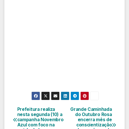
Prefeitura realiza
Grande Caminhada
Navegação
nesta segunda (10) a
do Outubro Rosa
campanha Novembro
encerra mês de
de
Azul com foco na
conscientização