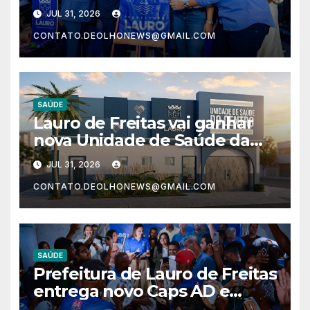
do Centro com estrutura
JUL 31, 2026
moderna e atendimento
CONTATO.DEOLHONEWS@GMAIL.COM
humanizado
SAÚDE
Lauro de Freitas vai ganhar
nova Unidade de Saúde da
Família do Centro nesta
JUL 31, 2026
quinta-feira (30)
CONTATO.DEOLHONEWS@GMAIL.COM
SAÚDE
Prefeitura de Lauro de Freitas
entrega novo Caps AD e
garante mais dignidade e