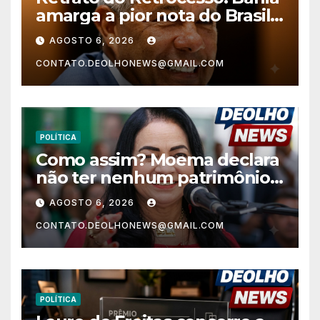
amarga a pior nota do Brasil
nos anos finais do Ensino
AGOSTO 6, 2026
Fundamental e a menor do
CONTATO.DEOLHONEWS@GMAIL.COM
Nordeste no Ensino Médio
POLÍTICA
Como assim? Moema declara
não ter nenhum patrimônio
após 30 anos na vida pública?
AGOSTO 6, 2026
CONTATO.DEOLHONEWS@GMAIL.COM
POLÍTICA