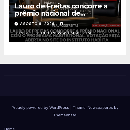
Lauro de Freitas concorre a
prêmio nacional de
habitação com o projeto “Tá
AGOSTO 6, 2026
Rebocado”; votação está
CONTATO.DEOLHONEWS@GMAIL.COM
aberta
Proudly powered by WordPress
|
Theme: Newspaperex by
Themeansar
.
Home