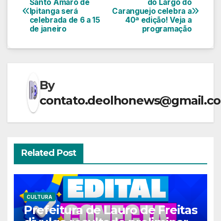
Santo Amaro de
do Largo do
Ipitanga será
Caranguejo celebra a
de
celebrada de 6 a 15
40ª edição! Veja a
de janeiro
programação
Post
By
contato.deolhonews@gmail.c
Related Post
CULTURA
Prefeitura de Lauro de Freitas