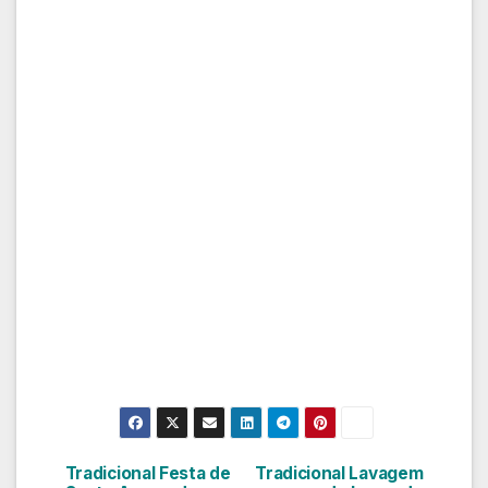
Tradicional Festa de
Tradicional Lavagem
Navegação