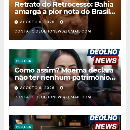
Retrato do Retrocesso: Bahia
amarga a pior nota do Brasil
nos anos finais do Ensino
AGOSTO 6, 2026
Fundamental e a menor do
CONTATO.DEOLHONEWS@GMAIL.COM
Nordeste no Ensino Médio
POLÍTICA
Como assim? Moema declara
não ter nenhum patrimônio
após 30 anos na vida pública?
AGOSTO 6, 2026
CONTATO.DEOLHONEWS@GMAIL.COM
POLÍTICA