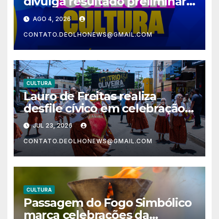
divulga resultado preliminar
do edital Conecta Cultura
AGO 4, 2026
PNAB
CONTATO.DEOLHONEWS@GMAIL.COM
CULTURA
Lauro de Freitas realiza
desfile cívico em celebração
aos 64 anos de emancipação
JUL 23, 2026
neste sábado (25)
CONTATO.DEOLHONEWS@GMAIL.COM
CULTURA
Passagem do Fogo Simbólico
marca celebrações da