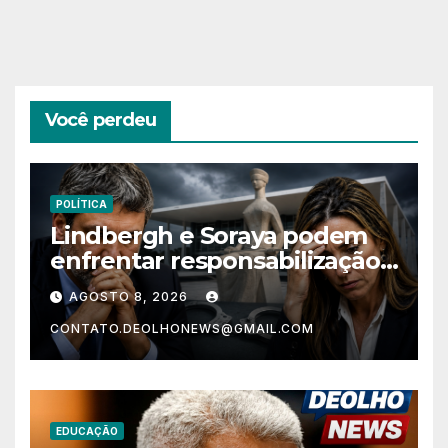
Você perdeu
POLÍTICA
Lindbergh e Soraya podem
enfrentar responsabilização
criminal após acusações
AGOSTO 8, 2026
contra Alfredo Gaspar
CONTATO.DEOLHONEWS@GMAIL.COM
EDUCAÇÃO