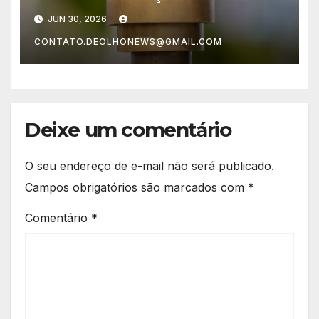
Independência da Bahia em
JUN 30, 2026
Lauro de Freitas nesta terça
CONTATO.DEOLHONEWS@GMAIL.COM
(30)
Deixe um comentário
O seu endereço de e-mail não será publicado.
Campos obrigatórios são marcados com
*
Comentário
*