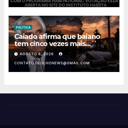
aberta
POLÍTICA
Caiado afirma que baiano
tem cinco vezes mais
chances de ser assassinado
AGOSTO 6, 2026
do que um morador da
CONTATO.DEOLHONEWS@GMAIL.COM
Ucrânia