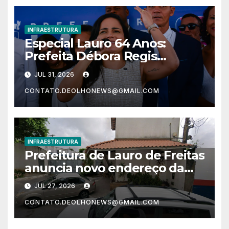
INFRAESTRUTURA
Especial Lauro 64 Anos:
Prefeita Débora Regis
inaugura praça João Isidório
JUL 31, 2026
em celebração ao aniversário
CONTATO.DEOLHONEWS@GMAIL.COM
da cidade
INFRAESTRUTURA
Prefeitura de Lauro de Freitas
anuncia novo endereço da
Sedur
JUL 27, 2026
CONTATO.DEOLHONEWS@GMAIL.COM