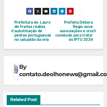
Prefeitura de Lauro
Prefeita Débora
Navegação
de Freitas realiza
Regis ouve
substituição de
associações e cria
de
pedras portuguesas
comissão para tratar
no calçadão da orla
do IPTU 2026
Post
By
contato.deolhonews@gmail.c
Related Post