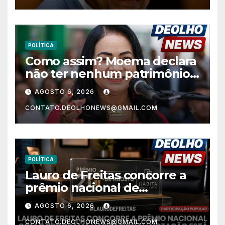
POLÍTICA
Como assim? Moema declara
não ter nenhum patrimônio
após 30 anos na vida pública?
AGOSTO 6, 2026
CONTATO.DEOLHONEWS@GMAIL.COM
POLÍTICA
Lauro de Freitas concorre a
prêmio nacional de
habitação com o projeto “Tá
AGOSTO 6, 2026
Rebocado”; votação está
CONTATO.DEOLHONEWS@GMAIL.COM