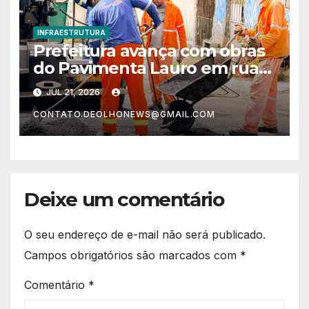
INFRAESTRUTURA
Prefeitura avança com obras
do Pavimenta Lauro em ruas
de Itinga
JUL 21, 2026
CONTATO.DEOLHONEWS@GMAIL.COM
Deixe um comentário
O seu endereço de e-mail não será publicado.
Campos obrigatórios são marcados com
*
Comentário
*