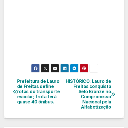
Prefeitura de Lauro
HISTÓRICO: Lauro de
Navegação
de Freitas define
Freitas conquista
rotas do transporte
Selo Bronze no
de
escolar; frota terá
Compromisso
quase 40 ônibus.
Nacional pela
Post
Alfabetização