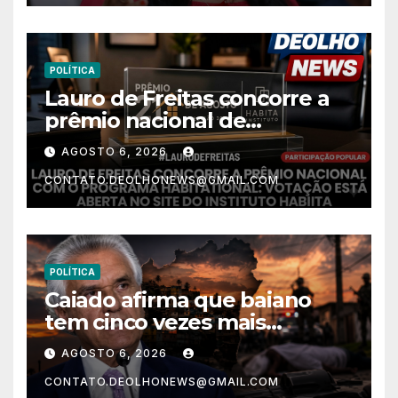
POLÍTICA
Lauro de Freitas concorre a
prêmio nacional de
habitação com o projeto “Tá
AGOSTO 6, 2026
Rebocado”; votação está
CONTATO.DEOLHONEWS@GMAIL.COM
aberta
POLÍTICA
Caiado afirma que baiano
tem cinco vezes mais
chances de ser assassinado
AGOSTO 6, 2026
do que um morador da
CONTATO.DEOLHONEWS@GMAIL.COM
Ucrânia