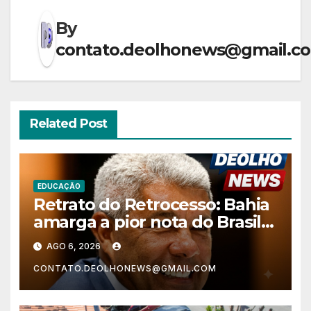
By
contato.deolhonews@gmail.c
Related Post
EDUCAÇÃO
Retrato do Retrocesso: Bahia
amarga a pior nota do Brasil
nos anos finais do Ensino
AGO 6, 2026
Fundamental e a menor do
CONTATO.DEOLHONEWS@GMAIL.COM
Nordeste no Ensino Médio