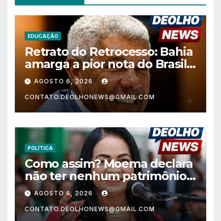
EDUCAÇÃO
Retrato do Retrocesso: Bahia
amarga a pior nota do Brasil
nos anos finais do Ensino
AGOSTO 6, 2026
Fundamental e a menor do
CONTATO.DEOLHONEWS@GMAIL.COM
Nordeste no Ensino Médio
POLÍTICA
Como assim? Moema declara
não ter nenhum patrimônio
após 30 anos na vida pública?
AGOSTO 6, 2026
CONTATO.DEOLHONEWS@GMAIL.COM