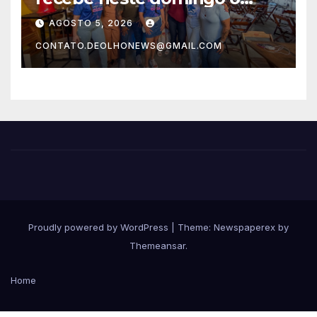
Correr Por Elas
AGOSTO 5, 2026
CONTATO.DEOLHONEWS@GMAIL.COM
Proudly powered by WordPress
|
Theme: Newspaperex by
Themeansar
.
Home