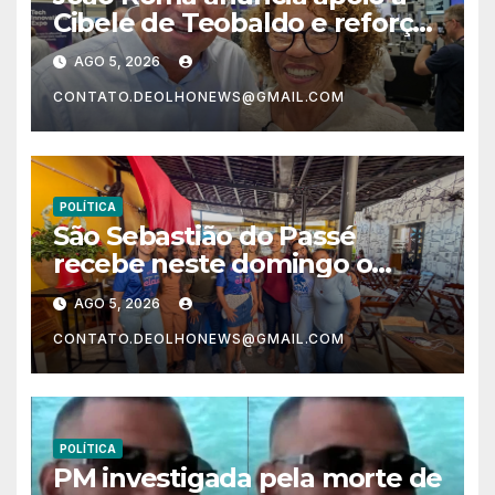
Cibele de Teobaldo e reforça
projeto político para as
AGO 5, 2026
eleições de 2026
CONTATO.DEOLHONEWS@GMAIL.COM
POLÍTICA
São Sebastião do Passé
recebe neste domingo o
Correr Por Elas
AGO 5, 2026
CONTATO.DEOLHONEWS@GMAIL.COM
POLÍTICA
PM investigada pela morte de