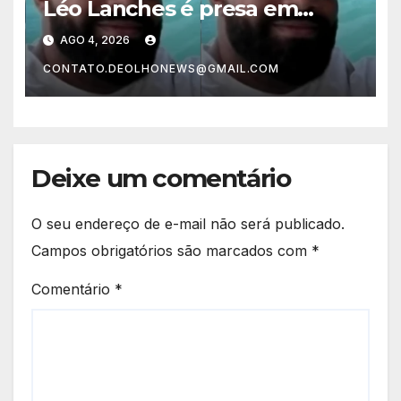
Léo Lanches é presa em
bairro nobre de Salvador
AGO 4, 2026
CONTATO.DEOLHONEWS@GMAIL.COM
Deixe um comentário
O seu endereço de e-mail não será publicado.
Campos obrigatórios são marcados com
*
Comentário
*