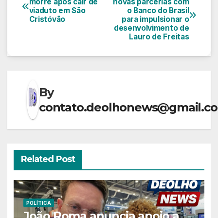
morre após cair de
novas parcerias com
viaduto em São
o Banco do Brasil
de
Cristóvão
para impulsionar o
desenvolvimento de
Post
Lauro de Freitas
By
contato.deolhonews@gmail.c
Related Post
POLÍTICA
João Roma anuncia apoio a