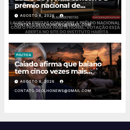
prêmio nacional de
habitação com o projeto “Tá
AGOSTO 6, 2026
Rebocado”; votação está
CONTATO.DEOLHONEWS@GMAIL.COM
aberta
POLÍTICA
Caiado afirma que baiano
tem cinco vezes mais
chances de ser assassinado
AGOSTO 6, 2026
do que um morador da
CONTATO.DEOLHONEWS@GMAIL.COM
Ucrânia