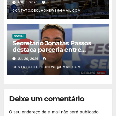
AGO 5, 2026
Dia dos Pais
CONTATO.DEOLHONEWS@GMAIL.COM
SOCIAL
Secretário Jonatas Passos
destaca parceria entre
Prefeitura e Tenda que
JUL 29, 2026
amplia benefícios para
CONTATO.DEOLHONEWS@GMAIL.COM
servidores de Lauro de
Freitas
Deixe um comentário
O seu endereço de e-mail não será publicado.