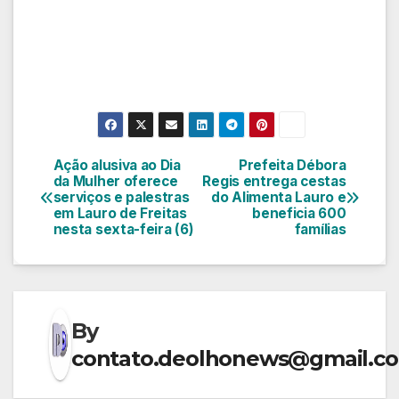
Ação alusiva ao Dia
Prefeita Débora
Navegação
da Mulher oferece
Regis entrega cestas
serviços e palestras
do Alimenta Lauro e
de
em Lauro de Freitas
beneficia 600
nesta sexta-feira (6)
famílias
Post
By
contato.deolhonews@gmail.c