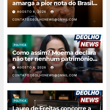
amarga a pior nota do Brasil
nos anos finais do Ensino
AGOSTO 6, 2026
Fundamental e a menor do
CONTATO.DEOLHONEWS@GMAIL.COM
Nordeste no Ensino Médio
POLÍTICA
Como assim? Moema declara
não ter nenhum patrimônio
após 30 anos na vida pública?
AGOSTO 6, 2026
CONTATO.DEOLHONEWS@GMAIL.COM
POLÍTICA
Lauro de Freitas concorre a