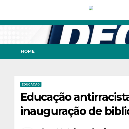
Skip
to
content
HOME
EDUCAÇÃO
Educação antirracist
inauguração de bibli