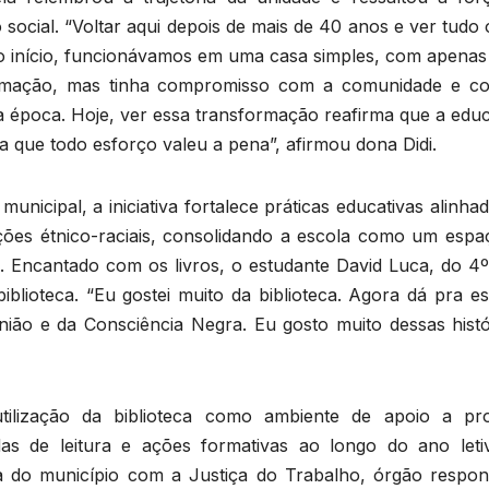
ocial. “Voltar aqui depois de mais de 40 anos e ver tudo 
o início, funcionávamos em uma casa simples, com apenas
ormação, mas tinha compromisso com a comunidade e c
la época. Hoje, ver essa transformação reafirma que a edu
ra que todo esforço valeu a pena”, afirmou dona Didi.
nicipal, a iniciativa fortalece práticas educativas alinha
ações étnico-raciais, consolidando a escola como um espa
l. Encantado com os livros, o estudante David Luca, do 4º
ioteca. “Eu gostei muito da biblioteca. Agora dá pra es
nião e da Consciência Negra. Eu gosto muito dessas histór
ização da biblioteca como ambiente de apoio a pro
rodas de leitura e ações formativas ao longo do ano leti
ria do município com a Justiça do Trabalho, órgão respon