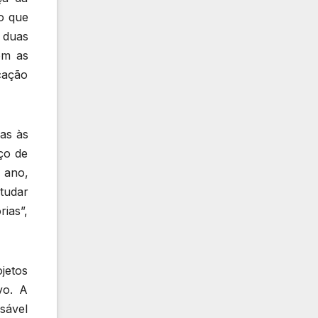
o que
 duas
om as
cação
das às
ço de
 ano,
tudar
ias”,
jetos
vo. A
sável