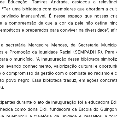
 de Educação, Tamires Andrade, destacou a relevânc
o. “Ter uma biblioteca com exemplares que abordam a cult
rivilégio imensurável. É nesse espaço que nossas cri
 e a compreensão de que a cor da pele não define nin
empáticos e preparados para conviver na diversidade”, afi
a secretária Margeoire Mendes, da Secretaria Municip
anos e Promoção da Igualdade Racial (SEMPADHIR). Para e
 para o município. “A inauguração dessa biblioteca simbol
mos levando conhecimento, valorização cultural e oportuni
o o compromisso da gestão com o combate ao racismo e 
s ao povo negro. Essa biblioteca traduz, em ações concret
u.
ipantes durante o ato de inauguração foi a educadora Edi
nhecida como dona Didi, fundadora da Escola do Guingo
la relembrou a trajetória da unidade e ressaltou a for