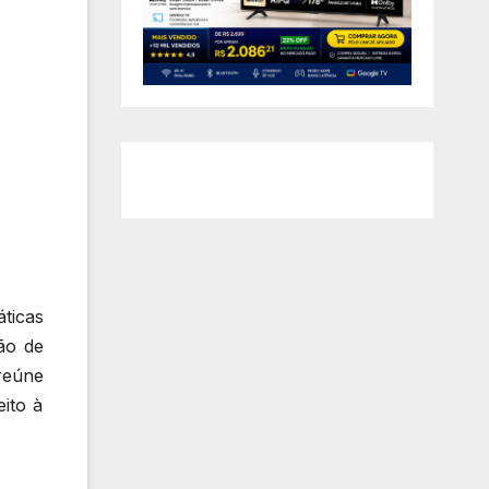
áticas
ão de
reúne
eito à