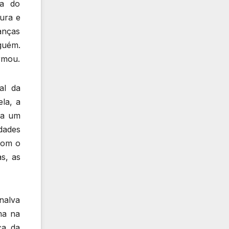
ia do
ura e
anças
guém.
rmou.
al da
la, a
iza um
dades
com o
as, as
nalva
ma na
ça da