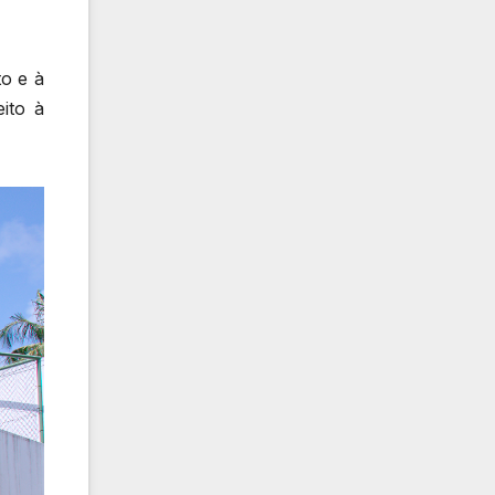
o e à
ito à