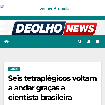
Skip
to
content
SAÚDE
Seis tetraplégicos voltam
a andar graças a
cientista brasileira