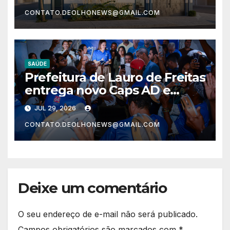
quinta-feira (30)
CONTATO.DEOLHONEWS@GMAIL.COM
SAÚDE
Prefeitura de Lauro de Freitas
entrega novo Caps AD e
garante mais dignidade e
JUL 29, 2026
acolhimento para a
CONTATO.DEOLHONEWS@GMAIL.COM
população
Deixe um comentário
O seu endereço de e-mail não será publicado.
Campos obrigatórios são marcados com
*