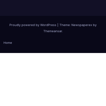
Proudly powered by WordPress
|
Theme: Newspaperex by
Themeansar
.
Home