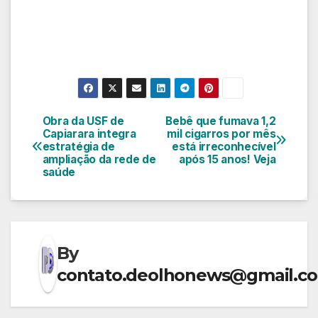
Obra da USF de
Bebê que fumava 1,2
Navegação
Capiarara integra
mil cigarros por mês
estratégia de
está irreconhecível
de
ampliação da rede de
após 15 anos! Veja
saúde
Post
By
contato.deolhonews@gmail.c