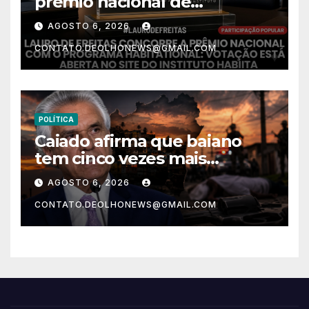
prêmio nacional de
habitação com o projeto “Tá
AGOSTO 6, 2026
Rebocado”; votação está
CONTATO.DEOLHONEWS@GMAIL.COM
aberta
POLÍTICA
Caiado afirma que baiano
tem cinco vezes mais
chances de ser assassinado
AGOSTO 6, 2026
do que um morador da
CONTATO.DEOLHONEWS@GMAIL.COM
Ucrânia