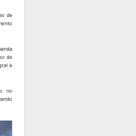
es de
mento
ainda
so da
ral à
so no
iando