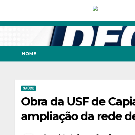
Skip
to
content
HOME
SAÚDE
Obra da USF de Capia
ampliação da rede d