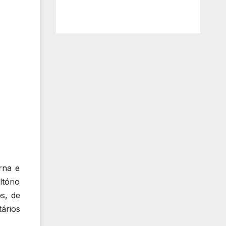
rna e
tório
s, de
ários