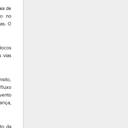
ia de
do no
as. O
locos
 vias
nsito,
fluxo
vento
ança,
to da