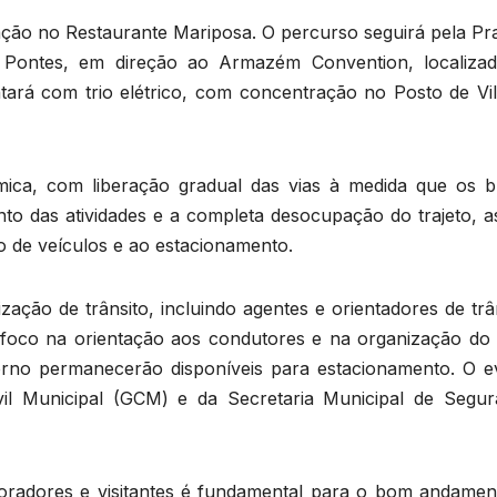
ação no Restaurante Mariposa. O percurso seguirá pela Pra
o Pontes, em direção ao Armazém Convention, localiza
ará com trio elétrico, com concentração no Posto de Vil
ica, com liberação gradual das vias à medida que os b
 das atividades e a completa desocupação do trajeto, as
go de veículos e ao estacionamento.
ação de trânsito, incluindo agentes e orientadores de trâ
foco na orientação aos condutores e na organização do 
torno permanecerão disponíveis para estacionamento. O e
l Municipal (GCM) e da Secretaria Municipal de Segur
oradores e visitantes é fundamental para o bom andamen