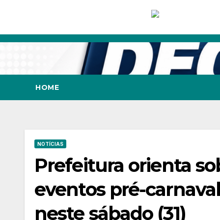
Skip
to
content
HOME
NOTÍCIAS
Prefeitura orienta so
eventos pré-carnaval
neste sábado (31)