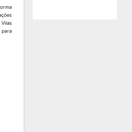
forma
ações
Vilas
s para