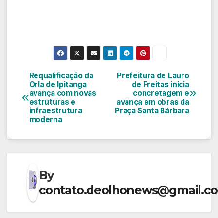
Requalificação da
Prefeitura de Lauro
Navegação
Orla de Ipitanga
de Freitas inicia
avança com novas
concretagem e
de
estruturas e
avança em obras da
infraestrutura
Praça Santa Bárbara
Post
moderna
By
contato.deolhonews@gmail.c