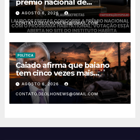
prêmio nacional de
habitação com o projeto “Tá
AGOSTO 6, 2026
Rebocado”; votação está
CONTATO.DEOLHONEWS@GMAIL.COM
aberta
POLÍTICA
Caiado afirma que baiano
tem cinco vezes mais
chances de ser assassinado
AGOSTO 6, 2026
do que um morador da
CONTATO.DEOLHONEWS@GMAIL.COM
Ucrânia