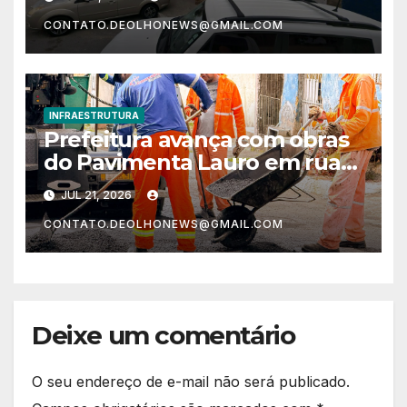
CONTATO.DEOLHONEWS@GMAIL.COM
INFRAESTRUTURA
Prefeitura avança com obras
do Pavimenta Lauro em ruas
de Itinga
JUL 21, 2026
CONTATO.DEOLHONEWS@GMAIL.COM
Deixe um comentário
O seu endereço de e-mail não será publicado.