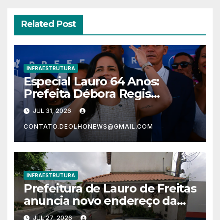
Related Post
INFRAESTRUTURA
Especial Lauro 64 Anos:
Prefeita Débora Regis
inaugura praça João Isidório
JUL 31, 2026
em celebração ao aniversário
CONTATO.DEOLHONEWS@GMAIL.COM
da cidade
INFRAESTRUTURA
Prefeitura de Lauro de Freitas
anuncia novo endereço da
Sedur
JUL 27, 2026