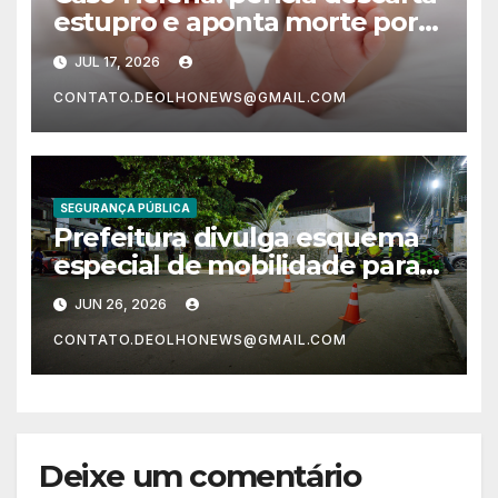
estupro e aponta morte por
asfixia; investigação continua
JUL 17, 2026
CONTATO.DEOLHONEWS@GMAIL.COM
SEGURANÇA PÚBLICA
Prefeitura divulga esquema
especial de mobilidade para o
Pedrão de Lauro 2026
JUN 26, 2026
CONTATO.DEOLHONEWS@GMAIL.COM
Deixe um comentário