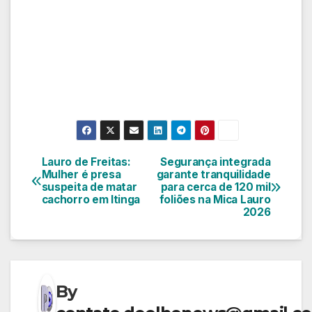
Lauro de Freitas:
Segurança integrada
Navegação
Mulher é presa
garante tranquilidade
suspeita de matar
para cerca de 120 mil
de
cachorro em Itinga
foliões na Mica Lauro
2026
Post
By