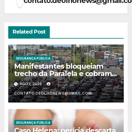
contato.deolhonews@gmail.c
Related Post
SEGURANÇA PÚBLICA
Manifestantes bloqueiam
trecho da Paralela e cobram
justiça por morte de Léo
AGO 1, 2026
Lanches durante convenção
CONTATO.DEOLHONEWS@GMAIL.COM
de Jerônimo
SEGURANÇA PÚBLICA
Caso Helena: perícia descarta