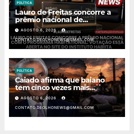
POLÍTICA
Lauro de Freitas concorre a
prêmio nacional de
habitação com o projeto “Tá
AGOSTO 6, 2026
Rebocado”; votação está
CONTATO.DEOLHONEWS@GMAIL.COM
aberta
POLÍTICA
Caiado afirma que baiano
tem cinco vezes mais
chances de ser assassinado
AGOSTO 6, 2026
do que um morador da
CONTATO.DEOLHONEWS@GMAIL.COM
Ucrânia