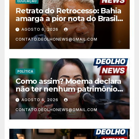
EDUCAÇÃO
Retrato do Retrocesso: Bahia
amarga a pior nota do Brasil
nos anos finais do Ensino
AGOSTO 6, 2026
Fundamental e a menor do
CONTATO.DEOLHONEWS@GMAIL.COM
Nordeste no Ensino Médio
POLÍTICA
Como assim? Moema declara
não ter nenhum patrimônio
após 30 anos na vida pública?
AGOSTO 6, 2026
CONTATO.DEOLHONEWS@GMAIL.COM