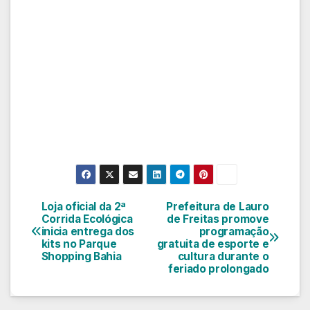
Loja oficial da 2ª
Prefeitura de Lauro
Navegação
Corrida Ecológica
de Freitas promove
inicia entrega dos
programação
de
kits no Parque
gratuita de esporte e
Shopping Bahia
cultura durante o
Post
feriado prolongado