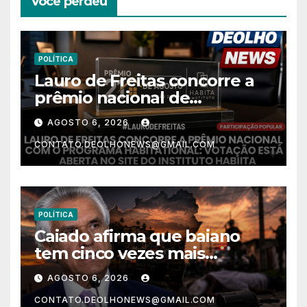
Você perdeu
POLÍTICA
Lauro de Freitas concorre a
prêmio nacional de
habitação com o projeto “Tá
AGOSTO 6, 2026
Rebocado”; votação está
CONTATO.DEOLHONEWS@GMAIL.COM
aberta
POLÍTICA
Caiado afirma que baiano
tem cinco vezes mais
chances de ser assassinado
AGOSTO 6, 2026
do que um morador da
CONTATO.DEOLHONEWS@GMAIL.COM
Ucrânia