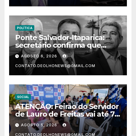
POLÍTICA
Ponte Salvador-Itaparica:
secretário confirma que
intervenções em Salvador só
AGOSTO 6, 2026
começam em 2028
CONTATO.DEOLHONEWS@GMAIL.COM
SOCIAL
ATENÇÃO: Feirão do Servidor
de Lauro de Freitas vai até 7
de agosto com desconto na
AGOSTO 5, 2026
compra de imóvel
CONTATO.DEOLHONEWS@GMAIL.COM