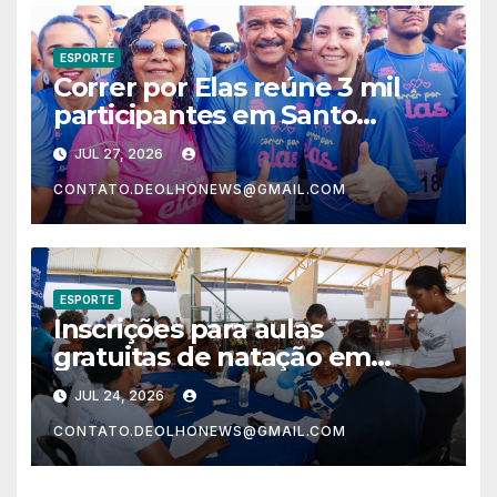
ESPORTE
Correr por Elas reúne 3 mil
participantes em Santo
Estêvão e arrecada 10
JUL 27, 2026
toneladas de alimentos
CONTATO.DEOLHONEWS@GMAIL.COM
ESPORTE
Inscrições para aulas
gratuitas de natação em
Lauro de Freitas atraem
JUL 24, 2026
grande público
CONTATO.DEOLHONEWS@GMAIL.COM