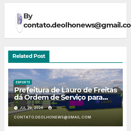
By
contato.deolhonews@gmail.c
Related Post
ESPORTE
Prefeitura de Lauro de Freitas
dá Ordem de Serviço para
transformar Arena Pela
JUL 29, 2026
Porco, em Vida Nova
CONTATO.DEOLHONEWS@GMAIL.COM