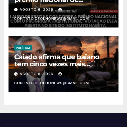
habitação com o projeto “Tá
AGOSTO 6, 2026
Rebocado”; votação está
CONTATO.DEOLHONEWS@GMAIL.COM
aberta
POLÍTICA
Caiado afirma que baiano
tem cinco vezes mais
chances de ser assassinado
AGOSTO 6, 2026
do que um morador da
CONTATO.DEOLHONEWS@GMAIL.COM
Ucrânia