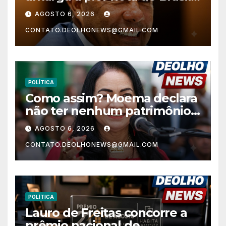
nos anos finais do Ensino
AGOSTO 6, 2026
Fundamental e a menor do
CONTATO.DEOLHONEWS@GMAIL.COM
Nordeste no Ensino Médio
POLÍTICA
Como assim? Moema declara
não ter nenhum patrimônio
após 30 anos na vida pública?
AGOSTO 6, 2026
CONTATO.DEOLHONEWS@GMAIL.COM
POLÍTICA
Lauro de Freitas concorre a
prêmio nacional de