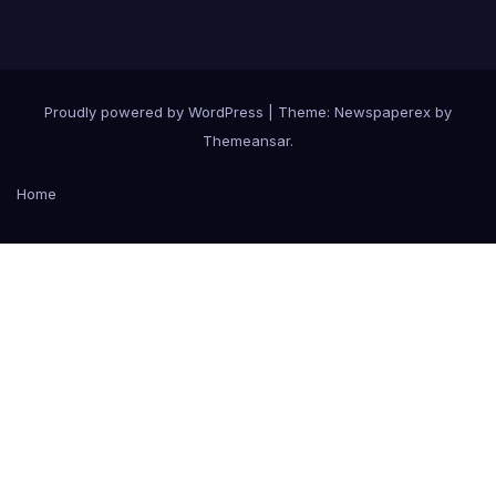
Proudly powered by WordPress
|
Theme: Newspaperex by
Themeansar
.
Home