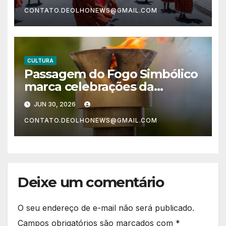
neste sábado (25)
CONTATO.DEOLHONEWS@GMAIL.COM
CULTURA
Passagem do Fogo Simbólico
marca celebrações da
Independência da Bahia em
JUN 30, 2026
Lauro de Freitas nesta terça
CONTATO.DEOLHONEWS@GMAIL.COM
(30)
Deixe um comentário
O seu endereço de e-mail não será publicado.
Campos obrigatórios são marcados com
*