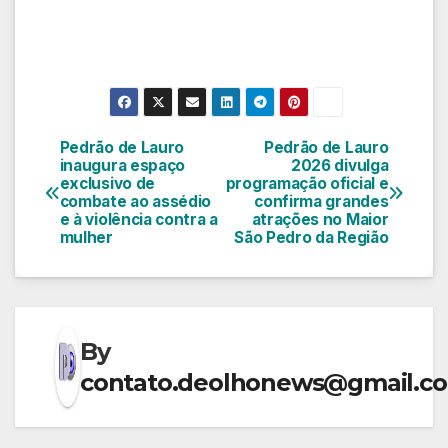
Pedrão de Lauro
Pedrão de Lauro
Navegação
inaugura espaço
2026 divulga
exclusivo de
programação oficial e
de
combate ao assédio
confirma grandes
e à violência contra a
atrações no Maior
Post
mulher
São Pedro da Região
By
contato.deolhonews@gmail.c