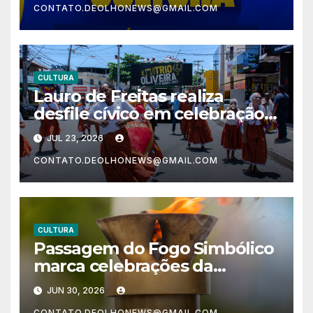
CONTATO.DEOLHONEWS@GMAIL.COM
CULTURA
Lauro de Freitas realiza
desfile cívico em celebração
aos 64 anos de emancipação
JUL 23, 2026
neste sábado (25)
CONTATO.DEOLHONEWS@GMAIL.COM
CULTURA
Passagem do Fogo Simbólico
marca celebrações da
Independência da Bahia em
JUN 30, 2026
Lauro de Freitas nesta terça
CONTATO.DEOLHONEWS@GMAIL.COM