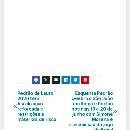
Pedrão de Lauro
Esquenta Pedrão
Navegação
2026 terá
celebra o São João
fiscalização
em Itinga e Portão
de
reforçada e
nos dias 19 e 20 de
restrições a
junho com Simone
Post
materiais de risco
Morena e
transmissão do jogo
do Brasil