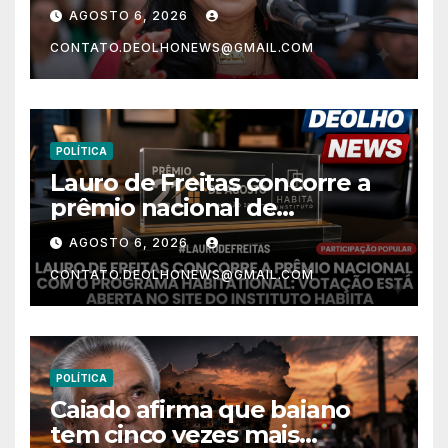
após 30 anos na vida pública?
AGOSTO 6, 2026
CONTATO.DEOLHONEWS@GMAIL.COM
POLÍTICA
Lauro de Freitas concorre a
prêmio nacional de
habitação com o projeto “Tá
AGOSTO 6, 2026
Rebocado”; votação está
CONTATO.DEOLHONEWS@GMAIL.COM
aberta
POLÍTICA
Caiado afirma que baiano
tem cinco vezes mais