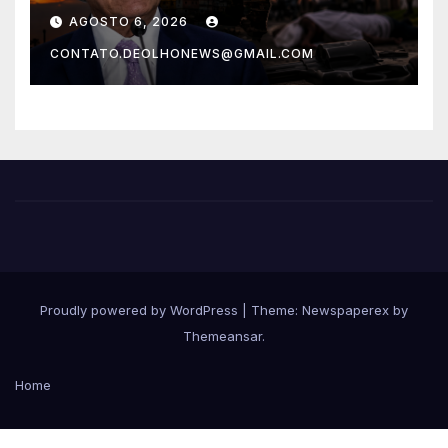
chances de ser assassinado
AGOSTO 6, 2026
do que um morador da
CONTATO.DEOLHONEWS@GMAIL.COM
Ucrânia
Proudly powered by WordPress
|
Theme: Newspaperex by
Themeansar
.
Home