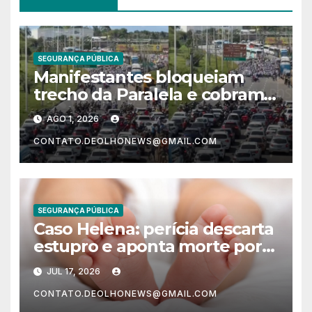
SEGURANÇA PÚBLICA
Manifestantes bloqueiam
trecho da Paralela e cobram
justiça por morte de Léo
AGO 1, 2026
Lanches durante convenção
CONTATO.DEOLHONEWS@GMAIL.COM
de Jerônimo
SEGURANÇA PÚBLICA
Caso Helena: perícia descarta
estupro e aponta morte por
asfixia; investigação continua
JUL 17, 2026
CONTATO.DEOLHONEWS@GMAIL.COM