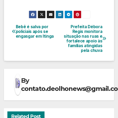
Bebê é salva por
Prefeita Débora
Navegação
policiais após se
Regis monitora
engasgar em Itinga
situação nas ruas e
de
fortalece apoio às
famílias atingidas
Post
pela chuva
By
contato.deolhonews@gmail.c
Related Post