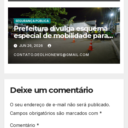
SEGURANÇA PÚBLICA
Prefeitura divulga esquema
especial de mobilidade para o
Pedrão de Lauro 2026
JUN 26, 2026
CONTATO.DEOLHONEWS@GMAIL.COM
Deixe um comentário
O seu endereço de e-mail não será publicado.
Campos obrigatórios são marcados com
*
Comentário
*