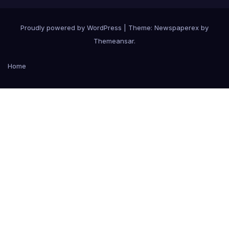
Proudly powered by WordPress
|
Theme: Newspaperex by
Themeansar
.
Home