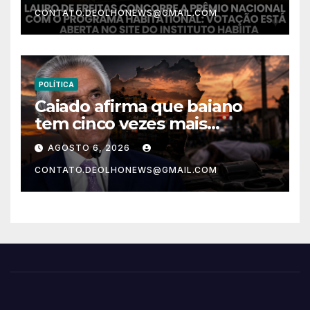
Rebocado”; votação está
CONTATO.DEOLHONEWS@GMAIL.COM
aberta
POLÍTICA
Caiado afirma que baiano
tem cinco vezes mais
chances de ser assassinado
AGOSTO 6, 2026
do que um morador da
CONTATO.DEOLHONEWS@GMAIL.COM
Ucrânia