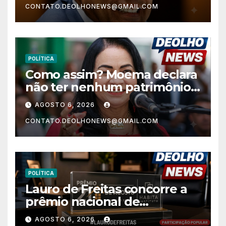
CONTATO.DEOLHONEWS@GMAIL.COM
Nordeste no Ensino Médio
POLÍTICA
Como assim? Moema declara
não ter nenhum patrimônio
após 30 anos na vida pública?
AGOSTO 6, 2026
CONTATO.DEOLHONEWS@GMAIL.COM
POLÍTICA
Lauro de Freitas concorre a
prêmio nacional de
habitação com o projeto “Tá
AGOSTO 6, 2026