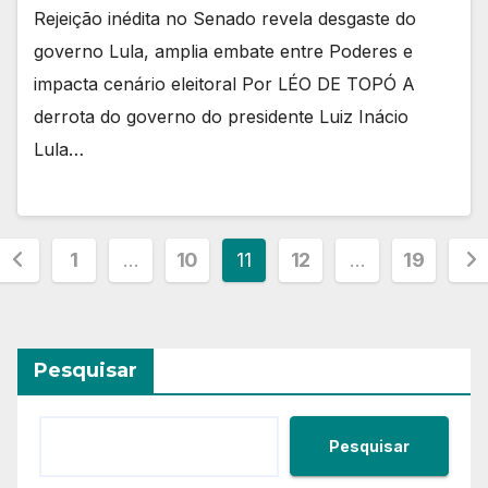
Rejeição inédita no Senado revela desgaste do
governo Lula, amplia embate entre Poderes e
impacta cenário eleitoral Por LÉO DE TOPÓ A
derrota do governo do presidente Luiz Inácio
Lula…
Paginação
1
…
10
11
12
…
19
de
posts
Pesquisar
Pesquisar