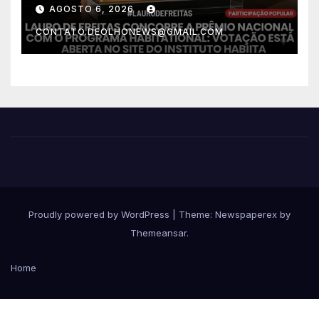
habitação com o projeto “Tá
AGOSTO 6, 2026
Rebocado”; votação está
CONTATO.DEOLHONEWS@GMAIL.COM
aberta
Proudly powered by WordPress
|
Theme: Newspaperex by
Themeansar
.
Home