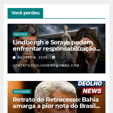
Você perdeu
POLÍTICA
Lindbergh e Soraya podem
enfrentar responsabilização
criminal após acusações
AGOSTO 8, 2026
contra Alfredo Gaspar
CONTATO.DEOLHONEWS@GMAIL.COM
EDUCAÇÃO
Retrato do Retrocesso: Bahia
amarga a pior nota do Brasil
nos anos finais do Ensino