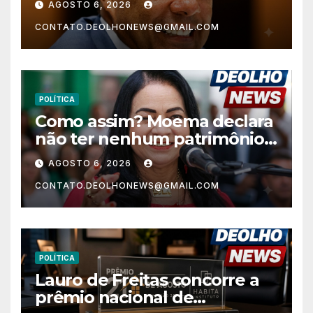
AGOSTO 6, 2026
Fundamental e a menor do
CONTATO.DEOLHONEWS@GMAIL.COM
Nordeste no Ensino Médio
POLÍTICA
Como assim? Moema declara
não ter nenhum patrimônio
após 30 anos na vida pública?
AGOSTO 6, 2026
CONTATO.DEOLHONEWS@GMAIL.COM
POLÍTICA
Lauro de Freitas concorre a
prêmio nacional de