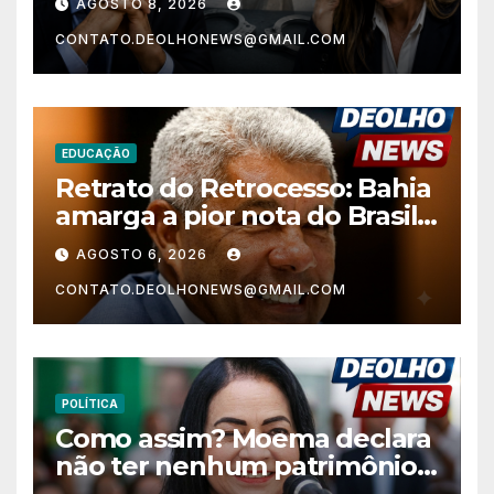
AGOSTO 8, 2026
contra Alfredo Gaspar
CONTATO.DEOLHONEWS@GMAIL.COM
EDUCAÇÃO
Retrato do Retrocesso: Bahia
amarga a pior nota do Brasil
nos anos finais do Ensino
AGOSTO 6, 2026
Fundamental e a menor do
CONTATO.DEOLHONEWS@GMAIL.COM
Nordeste no Ensino Médio
POLÍTICA
Como assim? Moema declara
não ter nenhum patrimônio
após 30 anos na vida pública?