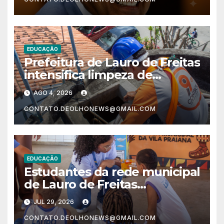
Nordeste no Ensino Médio
EDUCAÇÃO
Prefeitura de Lauro de Freitas
intensifica limpeza de
reservatórios de água nas
AGO 4, 2026
escolas municipais
CONTATO.DEOLHONEWS@GMAIL.COM
EDUCAÇÃO
Estudantes da rede municipal
de Lauro de Freitas
aprendem a interpretar
JUL 29, 2026
rótulos e fazer escolhas mais
CONTATO.DEOLHONEWS@GMAIL.COM
saudáveis