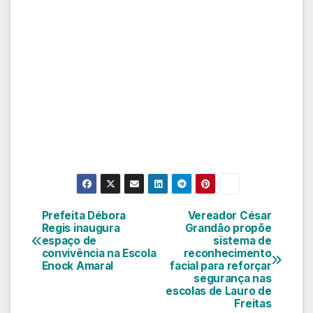
Prefeita Débora
Vereador César
Navegação
Regis inaugura
Grandão propõe
espaço de
sistema de
de
convivência na Escola
reconhecimento
Enock Amaral
facial para reforçar
Post
segurança nas
escolas de Lauro de
Freitas