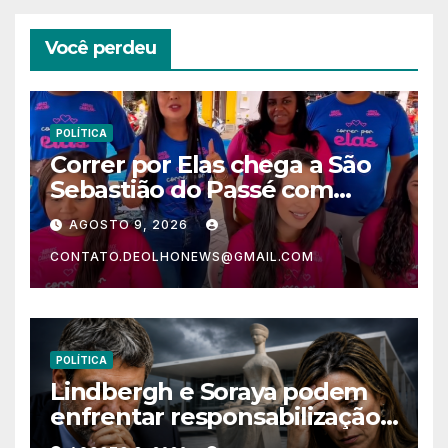
Você perdeu
POLÍTICA
Correr por Elas chega a São
Sebastião do Passé com
recorde de público e impacto
AGOSTO 9, 2026
no comércio
CONTATO.DEOLHONEWS@GMAIL.COM
POLÍTICA
Lindbergh e Soraya podem
enfrentar responsabilização
criminal após acusações