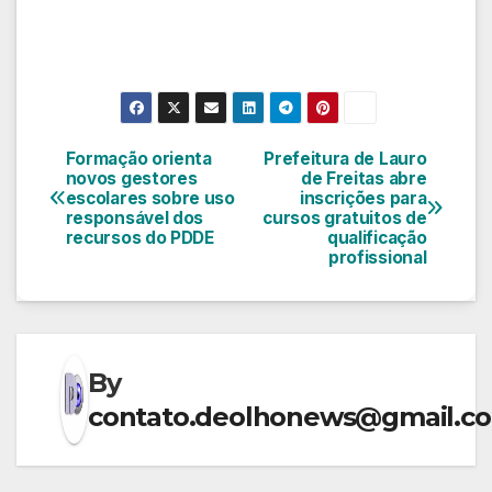
Formação orienta
Prefeitura de Lauro
Navegação
novos gestores
de Freitas abre
escolares sobre uso
inscrições para
de
responsável dos
cursos gratuitos de
recursos do PDDE
qualificação
Post
profissional
By
contato.deolhonews@gmail.c