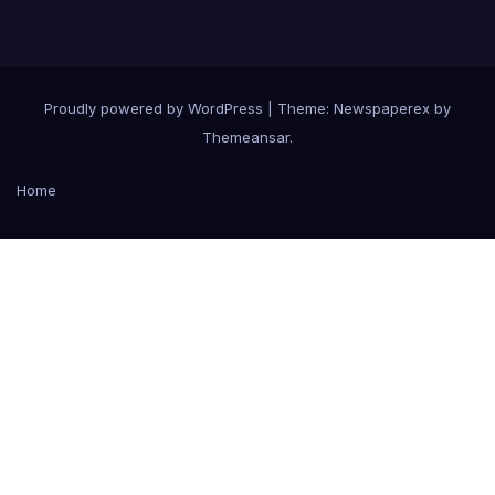
Proudly powered by WordPress
|
Theme: Newspaperex by
Themeansar
.
Home