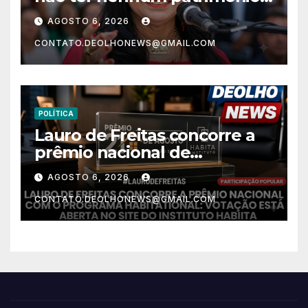
após 30 anos na vida pública?
AGOSTO 6, 2026
CONTATO.DEOLHONEWS@GMAIL.COM
POLÍTICA
Lauro de Freitas concorre a
prêmio nacional de
habitação com o projeto “Tá
AGOSTO 6, 2026
Rebocado”; votação está
CONTATO.DEOLHONEWS@GMAIL.COM
aberta