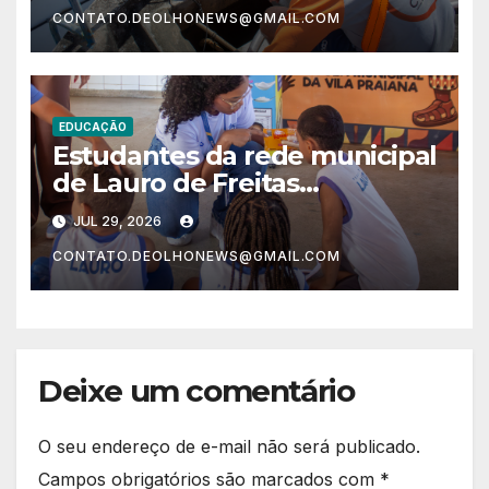
CONTATO.DEOLHONEWS@GMAIL.COM
EDUCAÇÃO
Estudantes da rede municipal
de Lauro de Freitas
aprendem a interpretar
JUL 29, 2026
rótulos e fazer escolhas mais
CONTATO.DEOLHONEWS@GMAIL.COM
saudáveis
Deixe um comentário
O seu endereço de e-mail não será publicado.
Campos obrigatórios são marcados com
*