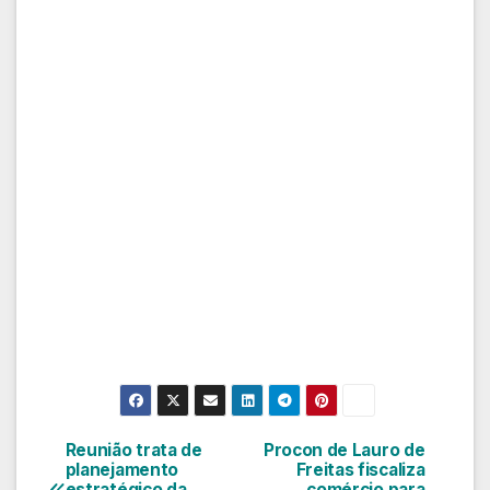
Reunião trata de
Procon de Lauro de
Navegação
planejamento
Freitas fiscaliza
estratégico da
comércio para