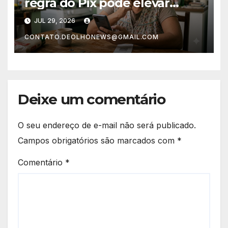
regra do Pix pode elevar
preços de produtos e serviços
JUL 29, 2026
em todo o Brasil
CONTATO.DEOLHONEWS@GMAIL.COM
Deixe um comentário
O seu endereço de e-mail não será publicado.
Campos obrigatórios são marcados com
*
Comentário
*