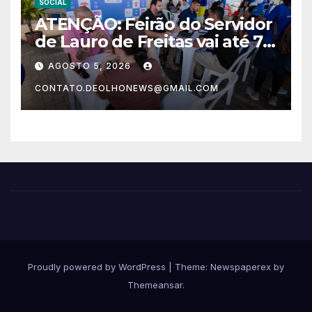
SOCIAL
ATENÇÃO: Feirão do Servidor
de Lauro de Freitas vai até 7
de agosto com desconto na
AGOSTO 5, 2026
compra de imóvel
CONTATO.DEOLHONEWS@GMAIL.COM
Proudly powered by WordPress
|
Theme: Newspaperex by
Themeansar
.