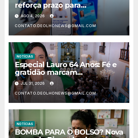
reforça prazo para
substituição do Passe Livre
AGO 4, 2026
Municipal pelo novo modelo
CONTATO.DEOLHONEWS@GMAIL.COM
digital
NOTÍCIAS
Especial Lauro 64 Anos: Fé e
gratidão marcam
oficialmente o aniversário de
JUL 31, 2026
Lauro de Freitas
CONTATO.DEOLHONEWS@GMAIL.COM
NOTÍCIAS
BOMBA PARA O BOLSO? Nova