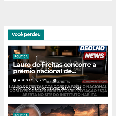
Você perdeu
POLÍTICA
Lauro de Freitas concorre a
prêmio nacional de
habitação com o projeto “Tá
AGOSTO 6, 2026
Rebocado”; votação está
CONTATO.DEOLHONEWS@GMAIL.COM
aberta
POLÍTICA