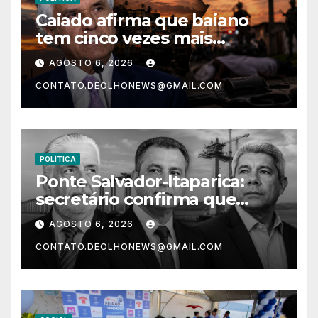
Caiado afirma que baiano
tem cinco vezes mais
chances de ser assassinado
AGOSTO 6, 2026
do que um morador da
CONTATO.DEOLHONEWS@GMAIL.COM
Ucrânia
POLÍTICA
Ponte Salvador-Itaparica:
secretário confirma que
intervenções em Salvador só
AGOSTO 6, 2026
começam em 2028
CONTATO.DEOLHONEWS@GMAIL.COM