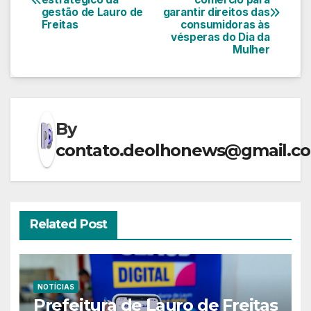
de
gestão de Lauro de
garantir direitos das
Freitas
consumidoras às
Post
vésperas do Dia da
Mulher
By
contato.deolhonews@gmail.c
Related Post
NOTÍCIAS
Prefeitura de Lauro de Freitas