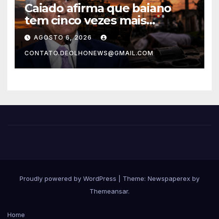
Caiado afirma que baiano
tem cinco vezes mais
chances de ser assassinado
AGOSTO 6, 2026
do que um morador da
CONTATO.DEOLHONEWS@GMAIL.COM
Ucrânia
Proudly powered by WordPress
|
Theme: Newspaperex by
Themeansar
.
Home