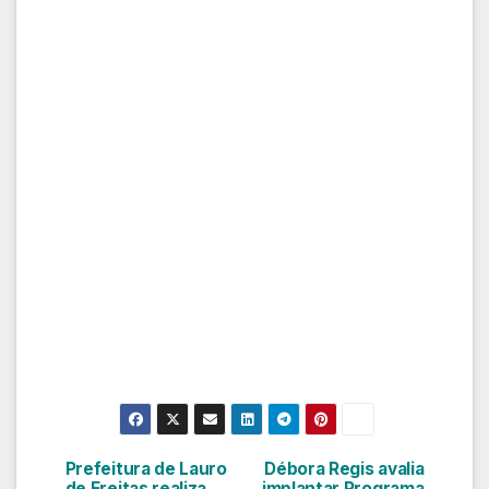
Prefeitura de Lauro
Débora Regis avalia
Navegação
de Freitas realiza
implantar Programa