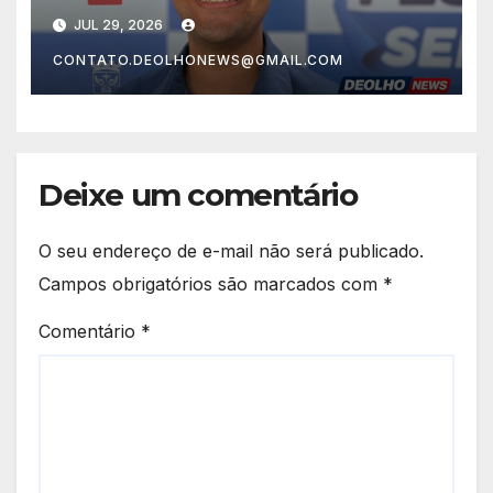
Prefeitura e Tenda que
JUL 29, 2026
amplia benefícios para
CONTATO.DEOLHONEWS@GMAIL.COM
servidores de Lauro de
Freitas
Deixe um comentário
O seu endereço de e-mail não será publicado.
Campos obrigatórios são marcados com
*
Comentário
*