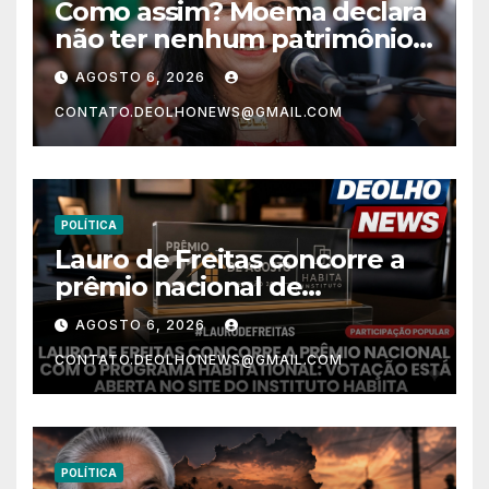
Como assim? Moema declara
não ter nenhum patrimônio
após 30 anos na vida pública?
AGOSTO 6, 2026
CONTATO.DEOLHONEWS@GMAIL.COM
POLÍTICA
Lauro de Freitas concorre a
prêmio nacional de
habitação com o projeto “Tá
AGOSTO 6, 2026
Rebocado”; votação está
CONTATO.DEOLHONEWS@GMAIL.COM
aberta
POLÍTICA