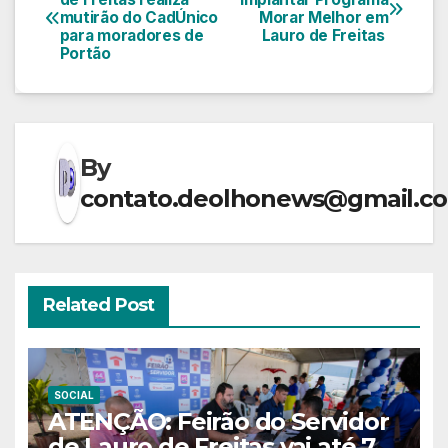
mutirão do CadÚnico
Morar Melhor em
de
para moradores de
Lauro de Freitas
Portão
Post
By
contato.deolhonews@gmail.c
Related Post
SOCIAL
ATENÇÃO: Feirão do Servidor
de Lauro de Freitas vai até 7