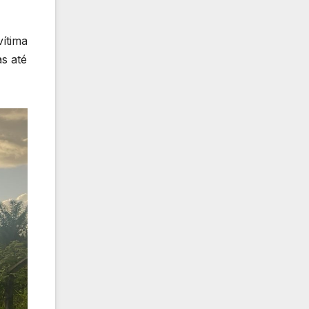
ítima
as até