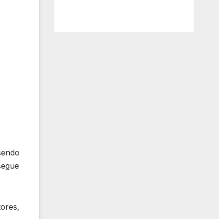
sendo
segue
ores,