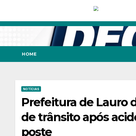
Skip
to
content
HOME
NOTÍCIAS
Prefeitura de Lauro 
de trânsito após aci
poste