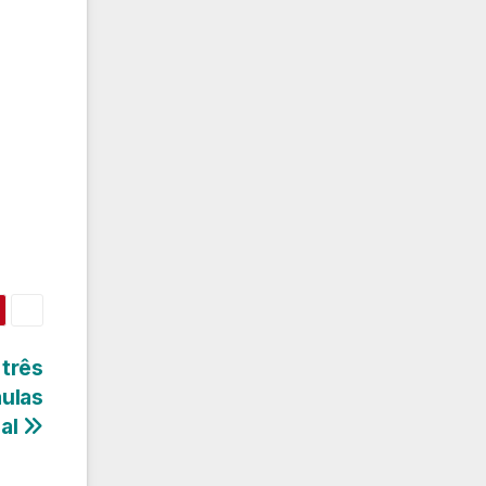
 três
aulas
pal