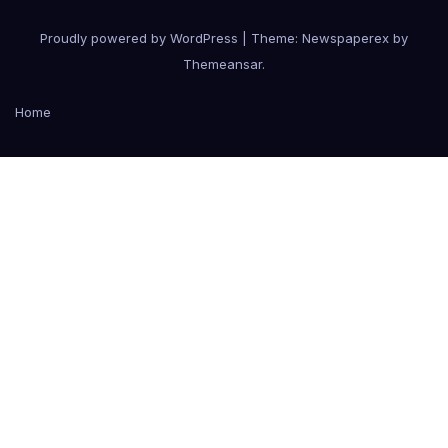
Proudly powered by WordPress
|
Theme: Newspaperex by
Themeansar
.
Home