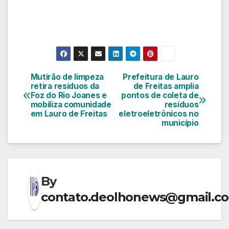
Mutirão de limpeza
Prefeitura de Lauro
Navegação
retira resíduos da
de Freitas amplia
Foz do Rio Joanes e
pontos de coleta de
de
mobiliza comunidade
resíduos
em Lauro de Freitas
eletroeletrônicos no
Post
município
By
contato.deolhonews@gmail.c