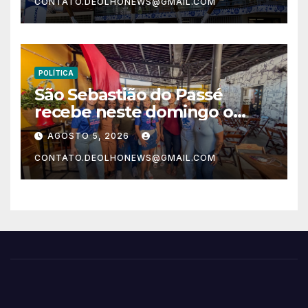
CONTATO.DEOLHONEWS@GMAIL.COM
POLÍTICA
São Sebastião do Passé
recebe neste domingo o
Correr Por Elas
AGOSTO 5, 2026
CONTATO.DEOLHONEWS@GMAIL.COM