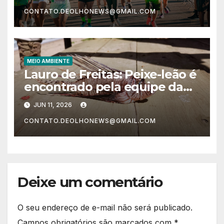
meio ambiente
CONTATO.DEOLHONEWS@GMAIL.COM
MEIO AMBIENTE
Lauro de Freitas: Peixe-leão é
encontrado pela equipe da
Salvamar em praia do
JUN 11, 2026
município
CONTATO.DEOLHONEWS@GMAIL.COM
Deixe um comentário
O seu endereço de e-mail não será publicado.
Campos obrigatórios são marcados com
*