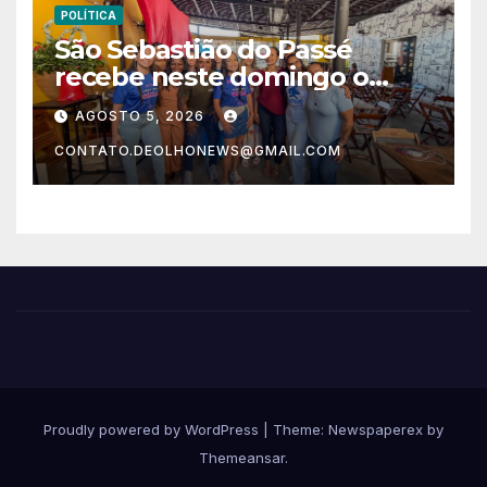
POLÍTICA
São Sebastião do Passé
recebe neste domingo o
Correr Por Elas
AGOSTO 5, 2026
CONTATO.DEOLHONEWS@GMAIL.COM
Proudly powered by WordPress
|
Theme: Newspaperex by
Themeansar
.