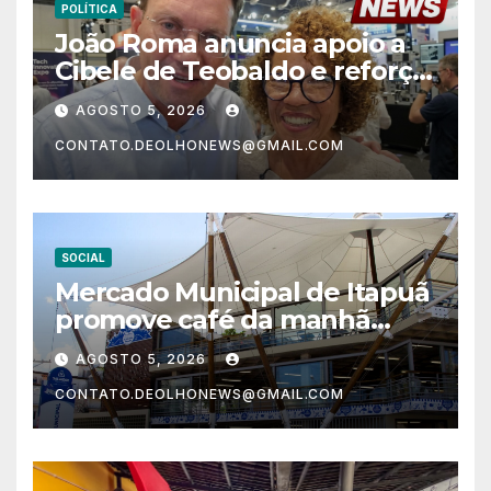
POLÍTICA
João Roma anuncia apoio a
Cibele de Teobaldo e reforça
projeto político para as
AGOSTO 5, 2026
eleições de 2026
CONTATO.DEOLHONEWS@GMAIL.COM
SOCIAL
Mercado Municipal de Itapuã
promove café da manhã
especial em homenagem ao
AGOSTO 5, 2026
Dia dos Pais
CONTATO.DEOLHONEWS@GMAIL.COM