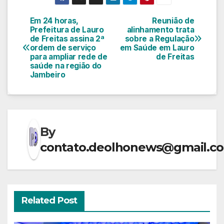
Em 24 horas,
Reunião de
Navegação
Prefeitura de Lauro
alinhamento trata
de Freitas assina 2ª
sobre a Regulação
de
ordem de serviço
em Saúde em Lauro
para ampliar rede de
de Freitas
Post
saúde na região do
Jambeiro
By
contato.deolhonews@gmail.c
Related Post