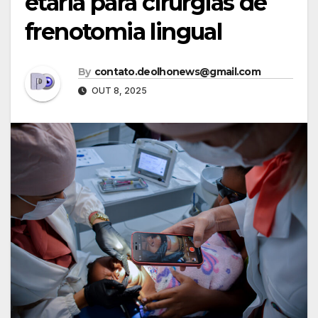
etária para cirurgias de
frenotomia lingual
By
contato.deolhonews@gmail.com
OUT 8, 2025