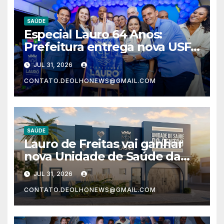
SAÚDE
Especial Lauro 64 Anos:
Prefeitura entrega nova USF
do Centro com estrutura
JUL 31, 2026
moderna e atendimento
CONTATO.DEOLHONEWS@GMAIL.COM
humanizado
SAÚDE
Lauro de Freitas vai ganhar
nova Unidade de Saúde da
Família do Centro nesta
JUL 31, 2026
quinta-feira (30)
CONTATO.DEOLHONEWS@GMAIL.COM