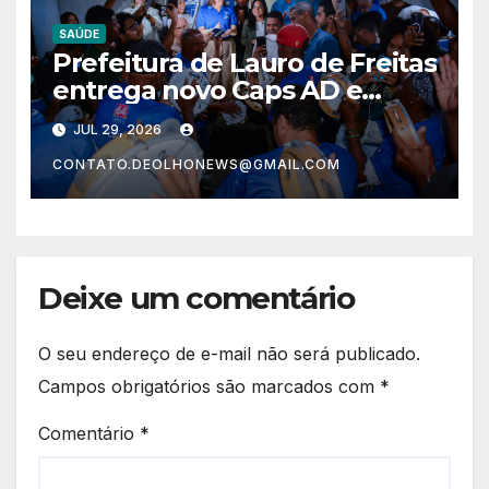
SAÚDE
Prefeitura de Lauro de Freitas
entrega novo Caps AD e
garante mais dignidade e
JUL 29, 2026
acolhimento para a
CONTATO.DEOLHONEWS@GMAIL.COM
população
Deixe um comentário
O seu endereço de e-mail não será publicado.
Campos obrigatórios são marcados com
*
Comentário
*