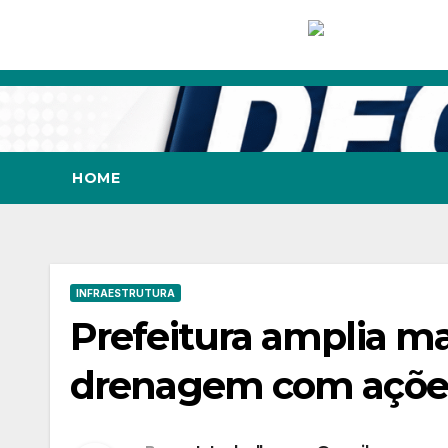
Skip
to
content
HOME
INFRAESTRUTURA
Prefeitura amplia m
drenagem com ações