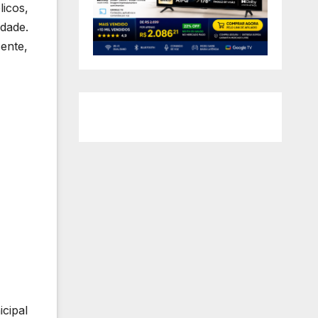
icos,
dade.
ente,
cipal