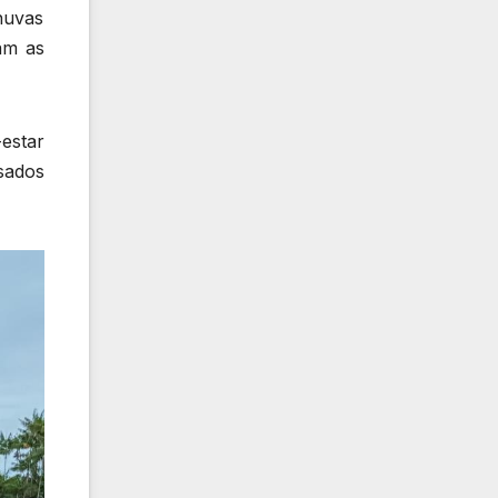
huvas
am as
estar
sados