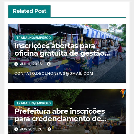
Related Post
TRABALHO/EMPREGO
Inscrições abertas para
oficina gratuita de gestão
financeira destinada a
JUL 6, 2026
empreendedores
CONTATO.DEOLHONEWS@GMAIL.COM
TRABALHO/EMPREGO
Prefeitura abre inscrições
para credenciamento de
ambulantes para o Pedrão
JUN 9, 2026
Lauro 2026