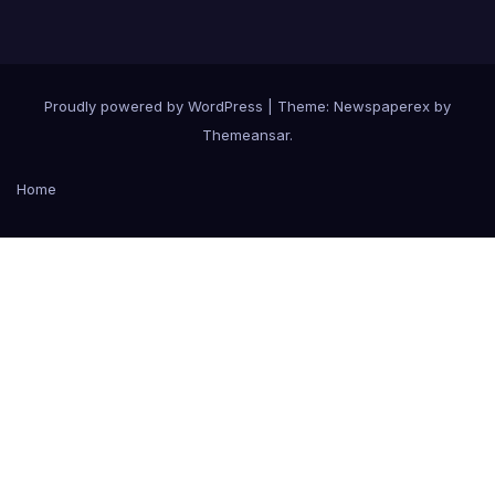
Proudly powered by WordPress
|
Theme: Newspaperex by
Themeansar
.
Home