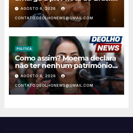
nos anos finais do Ensino
AGOSTO 6, 2026
Fundamental e a menor do
CONTATO.DEOLHONEWS@GMAIL.COM
Nordeste no Ensino Médio
POLÍTICA
Como assim? Moema declara
não ter nenhum patrimônio
após 30 anos na vida pública?
AGOSTO 6, 2026
CONTATO.DEOLHONEWS@GMAIL.COM