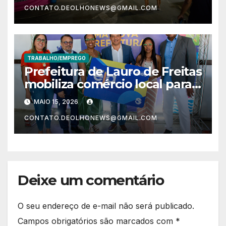
CONTATO.DEOLHONEWS@GMAIL.COM
TRABALHO/EMPREGO
Prefeitura de Lauro de Freitas
mobiliza comércio local para
impulsionar economia por
MAIO 15, 2026
meio do Bolsa EJA
CONTATO.DEOLHONEWS@GMAIL.COM
Deixe um comentário
O seu endereço de e-mail não será publicado.
Campos obrigatórios são marcados com
*