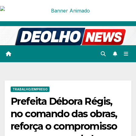
Skip
to
content
TRABALHO/EMPREGO
Prefeita Débora Régis,
no comando das obras,
reforça o compromisso