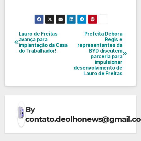
Lauro de Freitas
Prefeita Débora
Navegação
avança para
Regis e
implantação da Casa
representantes da
de
do Trabalhador!
BYD discutem
parceria para
Post
impulsionar
desenvolvimento de
Lauro de Freitas
By
contato.deolhonews@gmail.c