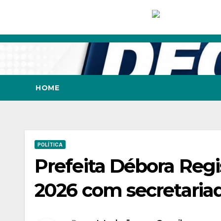
Skip
to
content
HOME
POLÍTICA
Prefeita Débora Regi
2026 com secretaria