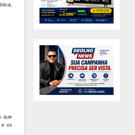
lica,
s que
 e os