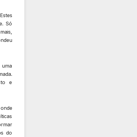
“Estes
e. Só
mais,
endeu
e uma
mada.
cto e
 onde
ticas
ormar
os do