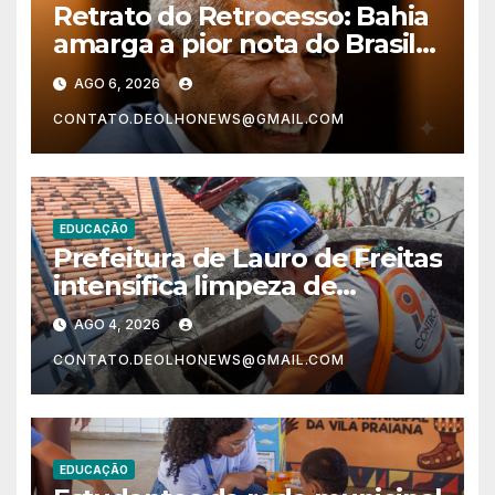
Retrato do Retrocesso: Bahia
amarga a pior nota do Brasil
nos anos finais do Ensino
AGO 6, 2026
Fundamental e a menor do
CONTATO.DEOLHONEWS@GMAIL.COM
Nordeste no Ensino Médio
EDUCAÇÃO
Prefeitura de Lauro de Freitas
intensifica limpeza de
reservatórios de água nas
AGO 4, 2026
escolas municipais
CONTATO.DEOLHONEWS@GMAIL.COM
EDUCAÇÃO