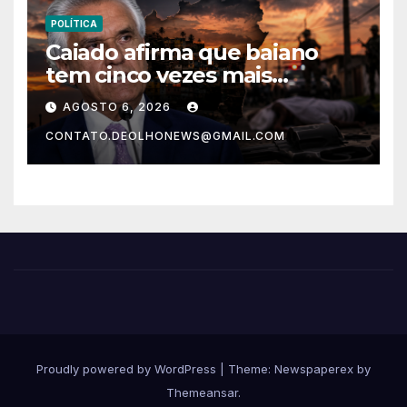
POLÍTICA
Caiado afirma que baiano
tem cinco vezes mais
chances de ser assassinado
AGOSTO 6, 2026
do que um morador da
CONTATO.DEOLHONEWS@GMAIL.COM
Ucrânia
Proudly powered by WordPress
|
Theme: Newspaperex by
Themeansar
.