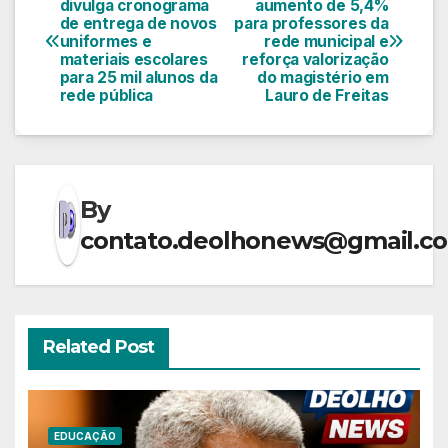
divulga cronograma
aumento de 5,4%
de entrega de novos
para professores da
de
uniformes e
rede municipal e
materiais escolares
reforça valorização
Post
para 25 mil alunos da
do magistério em
rede pública
Lauro de Freitas
By
contato.deolhonews@gmail.c
Related Post
EDUCAÇÃO