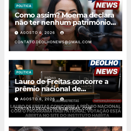
POLÍTICA
Como assim? Moema declara
não ter nenhum patrimônio
após 30 anos na vida pública?
AGOSTO 6, 2026
CONTATO.DEOLHONEWS@GMAIL.COM
POLÍTICA
Lauro de Freitas concorre a
prêmio nacional de
habitação com o projeto “Tá
AGOSTO 6, 2026
Rebocado”; votação está
CONTATO.DEOLHONEWS@GMAIL.COM
aberta