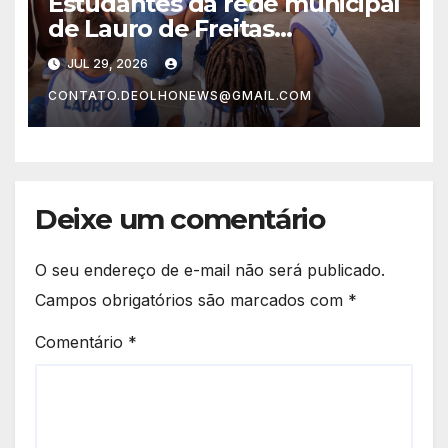
Estudantes da rede municipal
de Lauro de Freitas
aprendem a interpretar
JUL 29, 2026
rótulos e fazer escolhas mais
CONTATO.DEOLHONEWS@GMAIL.COM
saudáveis
Deixe um comentário
O seu endereço de e-mail não será publicado.
Campos obrigatórios são marcados com
*
Comentário
*