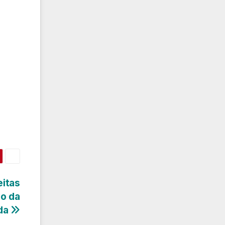
itas
o da
da