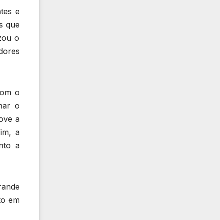
tes e
s que
zou o
dores
com o
har o
ove a
im, a
nto a
rande
to em