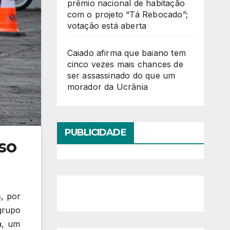
prêmio nacional de habitação
com o projeto “Tá Rebocado”;
votação está aberta
Caiado afirma que baiano tem
cinco vezes mais chances de
ser assassinado do que um
morador da Ucrânia
PUBLICIDADE
rso
s, por
grupo
a, um