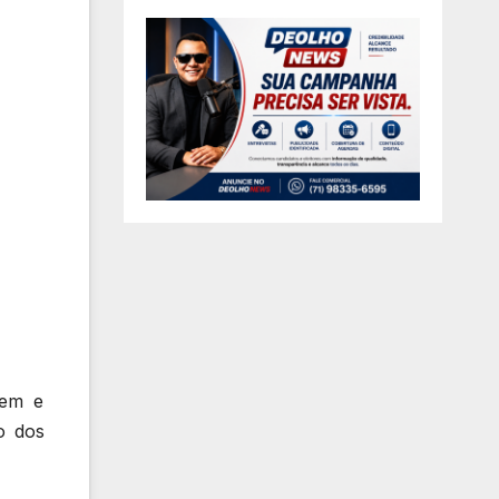
gem e
o dos