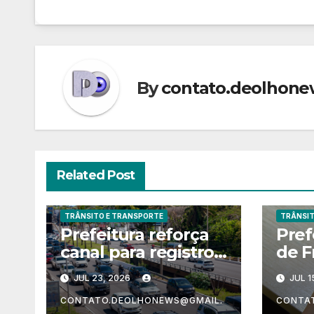
Post
By
contato.deolhon
Related Post
TRÂNSITO E TRANSPORTE
TRÂNSIT
Prefeitura reforça
Pref
canal para registro
de F
de acidentes de
praz
JUL 23, 2026
JUL 1
trânsito em Lauro
part
de Freitas
Plan
CONTATO.DEOLHONEWS@GMAIL.
CONTA