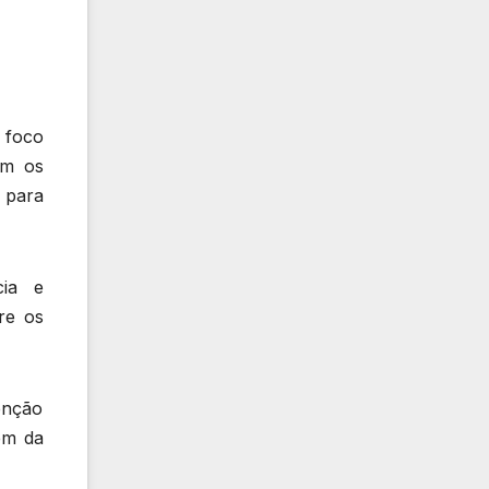
 foco
em os
 para
cia e
tre os
enção
em da