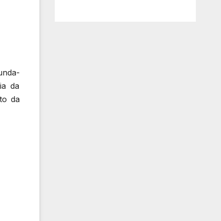
unda-
ia da
to da