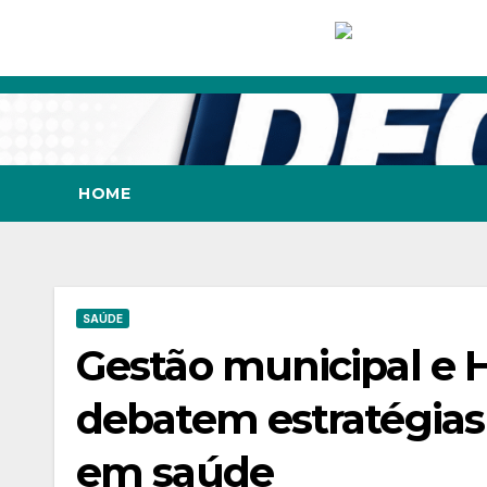
Skip
to
content
HOME
SAÚDE
Gestão municipal e 
debatem estratégias 
em saúde