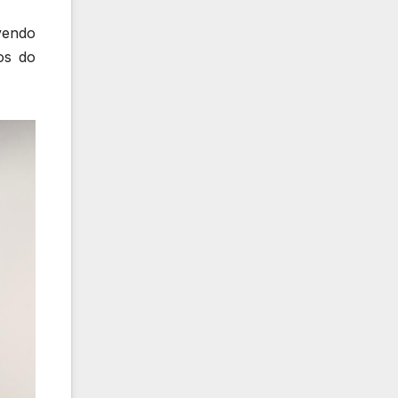
vendo
os do