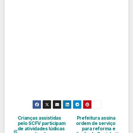
Crianças assistidas
Prefeitura assina
Navegação
pelo SCFV participam
ordem de serviço
de atividades lúdicas
para reforma e