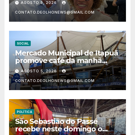
AGOSTO 5, 2026
eleições de 2026
CONTATO.DEOLHONEWS@GMAIL.COM
SOCIAL
Mercado Municipal de Itapuã
promove café da manhã
especial em homenagem ao
AGOSTO 5, 2026
Dia dos Pais
CONTATO.DEOLHONEWS@GMAIL.COM
POLÍTICA
São Sebastião do Passé
recebe neste domingo o