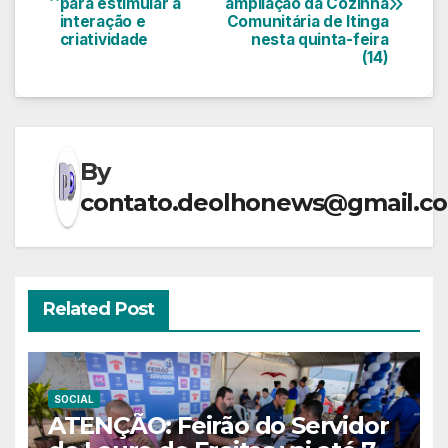
de
para estimular a
ampliação da Cozinha
interação e
Comunitária de Itinga
Post
criatividade
nesta quinta-feira
(14)
By
contato.deolhonews@gmail.c
Related Post
SOCIAL
ATENÇÃO: Feirão do Servidor