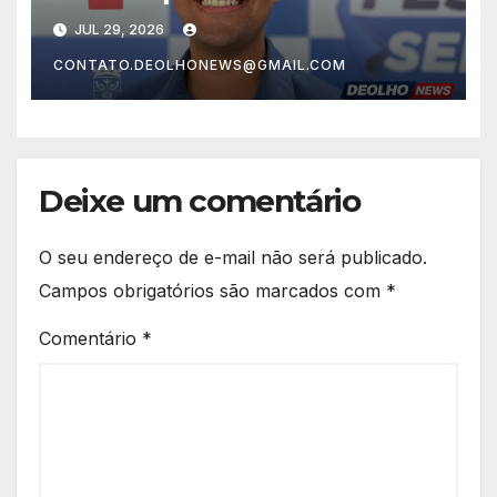
Prefeitura e Tenda que
JUL 29, 2026
amplia benefícios para
CONTATO.DEOLHONEWS@GMAIL.COM
servidores de Lauro de
Freitas
Deixe um comentário
O seu endereço de e-mail não será publicado.
Campos obrigatórios são marcados com
*
Comentário
*