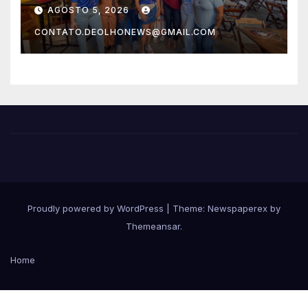
Correr Por Elas
AGOSTO 5, 2026
CONTATO.DEOLHONEWS@GMAIL.COM
Proudly powered by WordPress
|
Theme: Newspaperex by
Themeansar
.
Home