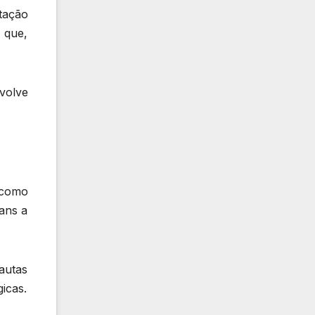
tação
 que,
nvolve
 como
ans a
autas
gicas.