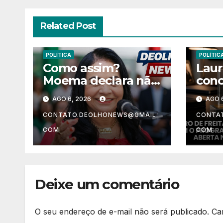
Related Post
POLÍTICA
POLÍTIC
Como assim?
Laur
Moema declara não
conc
ter nenhum
naci
AGO 6, 2026
AGO 
patrimônio após 30
habi
anos na vida
proj
CONTATO.DEOLHONEWS@GMAIL.
CONTA
pública?
Rebo
COM
COM
está
Deixe um comentário
O seu endereço de e-mail não será publicado.
Ca