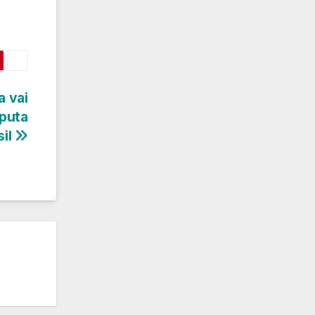
a vai
sputa
sil