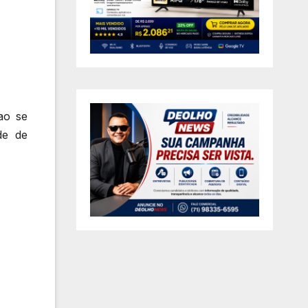
ao se
de de