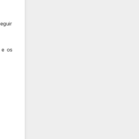
eguir
 e os