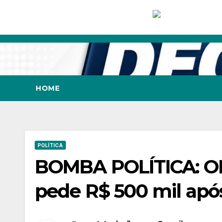
Skip
to
content
HOME
POLÍTICA
BOMBA POLÍTICA: ONG
pede R$ 500 mil após