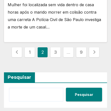
Mulher foi localizada sem vida dentro de casa
horas após o marido morrer em colisão contra
uma carreta A Polícia Civil de São Paulo investiga
a morte de um casal…
Paginação
1
2
3
…
9
de
posts
Pesquisar
Pesquisar