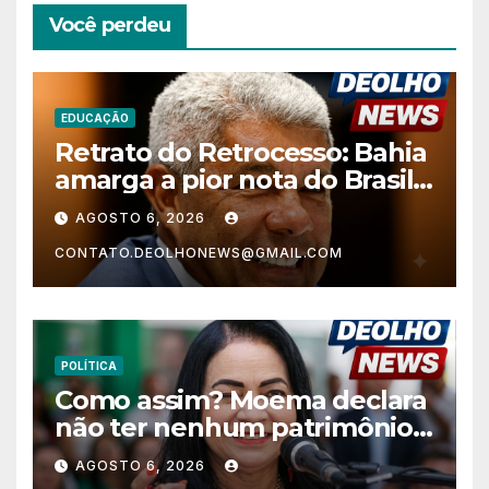
Você perdeu
EDUCAÇÃO
Retrato do Retrocesso: Bahia
amarga a pior nota do Brasil
nos anos finais do Ensino
AGOSTO 6, 2026
Fundamental e a menor do
CONTATO.DEOLHONEWS@GMAIL.COM
Nordeste no Ensino Médio
POLÍTICA
Como assim? Moema declara
não ter nenhum patrimônio
após 30 anos na vida pública?
AGOSTO 6, 2026