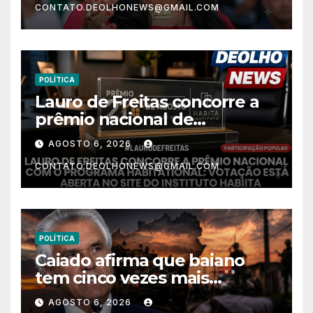
CONTATO.DEOLHONEWS@GMAIL.COM
POLÍTICA
Lauro de Freitas concorre a
prêmio nacional de
habitação com o projeto “Tá
AGOSTO 6, 2026
Rebocado”; votação está
CONTATO.DEOLHONEWS@GMAIL.COM
aberta
POLÍTICA
Caiado afirma que baiano
tem cinco vezes mais
chances de ser assassinado
AGOSTO 6, 2026
do que um morador da