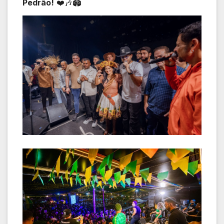
Pedrão!
❤️🎶🏟️