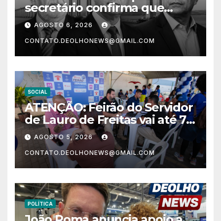
secretário confirma que
intervenções em Salvador só
AGOSTO 6, 2026
começam em 2028
CONTATO.DEOLHONEWS@GMAIL.COM
SOCIAL
ATENÇÃO: Feirão do Servidor
de Lauro de Freitas vai até 7
de agosto com desconto na
AGOSTO 5, 2026
compra de imóvel
CONTATO.DEOLHONEWS@GMAIL.COM
POLÍTICA
João Roma anuncia apoio a