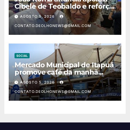
Cibele de Teobaldo e reforça
projeto político para as
AGOSTO 5, 2026
eleições de 2026
CONTATO.DEOLHONEWS@GMAIL.COM
SOCIAL
Mercado Municipal de Itapuã
promove café da manhã
especial em homenagem ao
AGOSTO 5, 2026
Dia dos Pais
CONTATO.DEOLHONEWS@GMAIL.COM