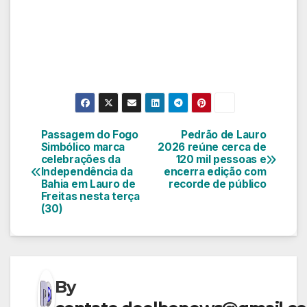
Passagem do Fogo
Pedrão de Lauro
Navegação
Simbólico marca
2026 reúne cerca de
celebrações da
120 mil pessoas e
de
Independência da
encerra edição com
Bahia em Lauro de
recorde de público
Post
Freitas nesta terça
(30)
By