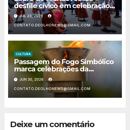
desfile cívico em celebração
aos 64 anos de emancipação
JUL 23, 2026
neste sábado (25)
CONTATO.DEOLHONEWS@GMAIL.COM
CULTURA
Passagem do Fogo Simbólico
marca celebrações da
Independência da Bahia em
JUN 30, 2026
Lauro de Freitas nesta terça
CONTATO.DEOLHONEWS@GMAIL.COM
(30)
Deixe um comentário