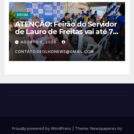
SOCIAL
ATENÇÃO: Feirão do Servidor
de Lauro de Freitas vai até 7
de agosto com desconto na
AGOSTO 5, 2026
compra de imóvel
CONTATO.DEOLHONEWS@GMAIL.COM
Proudly powered by WordPress
|
Theme: Newspaperex by