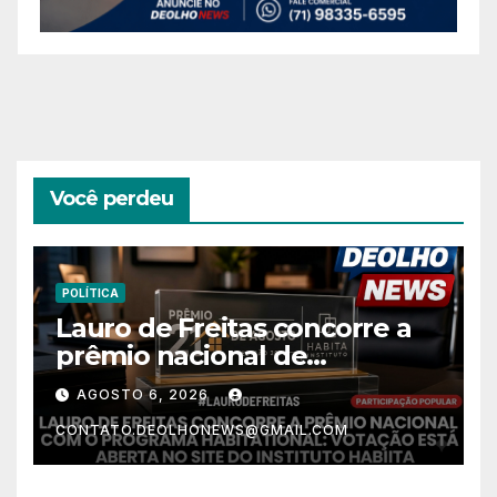
Você perdeu
POLÍTICA
Lauro de Freitas concorre a
prêmio nacional de
habitação com o projeto “Tá
AGOSTO 6, 2026
Rebocado”; votação está
CONTATO.DEOLHONEWS@GMAIL.COM
aberta