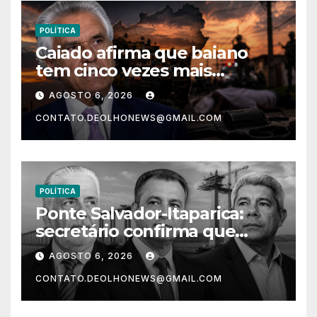
POLÍTICA
Caiado afirma que baiano
tem cinco vezes mais
chances de ser assassinado
AGOSTO 6, 2026
do que um morador da
CONTATO.DEOLHONEWS@GMAIL.COM
Ucrânia
POLÍTICA
Ponte Salvador-Itaparica:
secretário confirma que
intervenções em Salvador só
AGOSTO 6, 2026
começam em 2028
CONTATO.DEOLHONEWS@GMAIL.COM