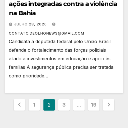
ações integradas contra a violência
na Bahia
JULHO 28, 2026
CONTATO.DEOLHONEWS@GMAIL.COM
Candidata a deputada federal pelo União Brasil
defende o fortalecimento das forças policiais
aliado a investimentos em educação e apoio às
famílias ​A segurança pública precisa ser tratada
como prioridade…
Paginação
1
2
3
…
19
de